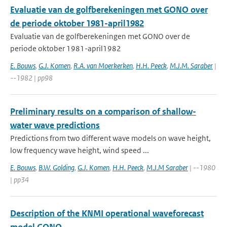
Evaluatie van de golfberekeningen met GONO over
de periode oktober 1981-april1982
Evaluatie van de golfberekeningen met GONO over de
periode oktober 1981-april1982
E. Bouws
,
G.J. Komen
,
R.A. van Moerkerken
,
H.H. Peeck
,
M.J.M. Saraber
|
--1982 | pp98
Preliminary results on a comparison of shallow-
water wave predictions
Predictions from two different wave models on wave height,
low frequency wave height, wind speed ...
E. Bouws
,
B.W. Golding
,
G.J. Komen
,
H.H. Peeck
,
M.J.M Saraber
| --1980
| pp34
Description of the KNMI operational waveforecast