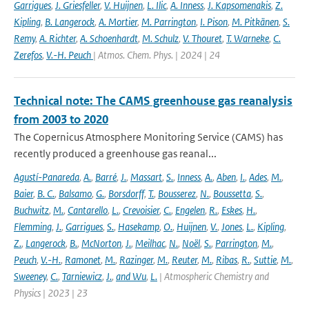
Garrigues
,
J. Griesfeller
,
V. Huijnen
,
L. Ilic
,
A. Inness
,
J. Kapsomenakis
,
Z.
Kipling
,
B. Langerock
,
A. Mortier
,
M. Parrington
,
I. Pison
,
M. Pitkänen
,
S.
Remy
,
A. Richter
,
A. Schoenhardt
,
M. Schulz
,
V. Thouret
,
T. Warneke
,
C.
Zerefos
,
V.-H. Peuch
| Atmos. Chem. Phys. | 2024 | 24
Technical note: The CAMS greenhouse gas reanalysis
from 2003 to 2020
The Copernicus Atmosphere Monitoring Service (CAMS) has
recently produced a greenhouse gas reanal...
Agustí-Panareda
,
A.
,
Barré
,
J.
,
Massart
,
S.
,
Inness
,
A.
,
Aben
,
I.
,
Ades
,
M.
,
Baier
,
B. C.
,
Balsamo
,
G.
,
Borsdorff
,
T.
,
Bousserez
,
N.
,
Boussetta
,
S.
,
Buchwitz
,
M.
,
Cantarello
,
L.
,
Crevoisier
,
C.
,
Engelen
,
R.
,
Eskes
,
H.
,
Flemming
,
J.
,
Garrigues
,
S.
,
Hasekamp
,
O.
,
Huijnen
,
V.
,
Jones
,
L.
,
Kipling
,
Z.
,
Langerock
,
B.
,
McNorton
,
J.
,
Meilhac
,
N.
,
Noël
,
S.
,
Parrington
,
M.
,
Peuch
,
V.-H.
,
Ramonet
,
M.
,
Razinger
,
M.
,
Reuter
,
M.
,
Ribas
,
R.
,
Suttie
,
M.
,
Sweeney
,
C.
,
Tarniewicz
,
J.
,
and Wu
,
L.
| Atmospheric Chemistry and
Physics | 2023 | 23