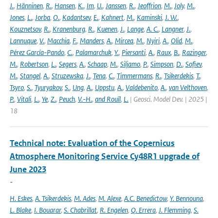
J.
,
Hänninen
,
R.
,
Hansen
,
K.
,
Im
,
U.
,
Janssen
,
R.
,
Jeoffrion
,
M.
,
Joly
,
M.
,
Jones
,
L.
,
Jorba
,
O.
,
Kadantsev
,
E.
,
Kahnert
,
M.
,
Kaminski
,
J. W.
,
Kouznetsov
,
R.
,
Kranenburg
,
R.
,
Kuenen
,
J.
,
Lange
,
A. C.
,
Langner
,
J.
,
Lannuque
,
V.
,
Macchia
,
F.
,
Manders
,
A.
,
Mircea
,
M.
,
Nyiri
,
A.
,
Olid
,
M.
,
Pérez García-Pando
,
C.
,
Palamarchuk
,
Y.
,
Piersanti
,
A.
,
Raux
,
B.
,
Razinger
,
M.
,
Robertson
,
L.
,
Segers
,
A.
,
Schaap
,
M.
,
Siljamo
,
P.
,
Simpson
,
D.
,
Sofiev
,
M.
,
Stangel
,
A.
,
Struzewska
,
J.
,
Tena
,
C.
,
Timmermans
,
R.
,
Tsikerdekis
,
T.
,
Tsyro
,
S.
,
Tyuryakov
,
S.
,
Ung
,
A.
,
Uppstu
,
A.
,
Valdebenito
,
A.
,
van Velthoven
,
P.
,
Vitali
,
L.
,
Ye
,
Z.
,
Peuch
,
V.-H.
,
and Rouïl
,
L.
| Geosci. Model Dev. | 2025 |
18
Technical note: Evaluation of the Copernicus
Atmosphere Monitoring Service Cy48R1 upgrade of
June 2023
-
H. Eskes
,
A. Tsikerdekis
,
M. Ades
,
M. Alexe
,
A.C. Benedictow
,
Y. Bennouna
,
L. Blake
,
I. Bouarar
,
S. Chabrillat
,
R. Engelen
,
Q. Errera
,
J. Flemming
,
S.