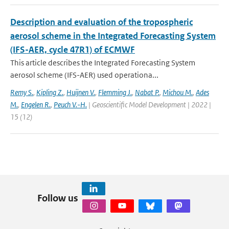
Description and evaluation of the tropospheric
aerosol scheme in the Integrated Forecasting System
(IFS-AER, cycle 47R1) of ECMWF
This article describes the Integrated Forecasting System
aerosol scheme (IFS-AER) used operationa...
Remy S.
,
Kipling Z.
,
Huijnen V.
,
Flemming J.
,
Nabat P.
,
Michou M.
,
Ades
M.
,
Engelen R.
,
Peuch V.-H.
| Geoscientific Model Development | 2022 |
15 (12)
Follow us