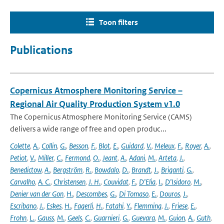
Toon filters
Publications
Copernicus Atmosphere Monitoring Service –
Regional Air Quality Production System v1.0
The Copernicus Atmosphere Monitoring Service (CAMS)
delivers a wide range of free and open produc...
Colette
,
A.
,
Collin
,
G.
,
Besson
,
F.
,
Blot
,
E.
,
Guidard
,
V.
,
Meleux
,
F.
,
Royer
,
A.
,
Petiot
,
V.
,
Miller
,
C.
,
Fermond
,
O.
,
Jeant
,
A.
,
Adani
,
M.
,
Arteta
,
J.
,
Benedictow
,
A.
,
Bergström
,
R.
,
Bowdalo
,
D.
,
Brandt
,
J.
,
Briganti
,
G.
,
Carvalho
,
A. C.
,
Christensen
,
J. H.
,
Couvidat
,
F.
,
D'Elia
,
I.
,
D'Isidoro
,
M.
,
Denier van der Gon
,
H.
,
Descombes
,
G.
,
Di Tomaso
,
E.
,
Douros
,
J.
,
Escribano
,
J.
,
Eskes
,
H.
,
Fagerli
,
H.
,
Fatahi
,
Y.
,
Flemming
,
J.
,
Friese
,
E.
,
Frohn
,
L.
,
Gauss
,
M.
,
Geels
,
C.
,
Guarnieri
,
G.
,
Guevara
,
M.
,
Guion
,
A.
,
Guth
,