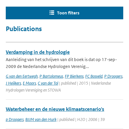
Toon filters
Publications
Verdamping in de hydrologie
Aanleiding van het schrijven van dit boek is dat op 17-sep-
2009 de Nederlandse Hydrologen Verenig...
G van den Eertwegh
,
P Bartolomeus
,
FP Bierkens
,
FC Bosveld
,
P Droogers
,
J Heijkers
,
E Moors
,
C van der Tol
| published | 2015 | Nederlandse
Hydrologen Vereniging en STOWA
Waterbeheer en de nieuwe klimaatscenario's
p Droogers
,
BJJM van den Hurk
| published | H2O | 2006 | 39