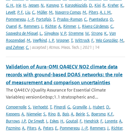
G. H.
,
Irie
,
H.
,
Jepsen
,
N.
,
Kanaya
,
Y.
,
Karagkiozidis
,
D.
,
Kivi
,
R.
,
Kreher
,
K.
,
Levelt
,
P. F.
,
Liu
,
C.
,
Müller
,
M.
,
Navarro Comas
,
M.
,
Piters
,
A. J. M.
,
Pommereau
,
J.-P.
,
Portafaix
,
T.
,
Prados-Roman
,
C.
,
Puentedura
,
O.
,
Querel
,
R.
,
Remmers
,
J.
,
Richter
,
A.
,
Rimmer
,
J.
,
Rivera Cárdenas
,
C.
,
Saavedra de Miguel
,
L.
,
Sinyakov
,
V. P.
,
Stremme
,
W.
,
Strong
,
K.
,
Van
Roozendael
,
M.
,
Veefkind
,
J. P.
,
Wagner
,
T.
,
Wittrock
,
F.
,
Yela González
,
M.
,
and Zehner
,
C.
| accepted | Atmos. Meas. Tech. | 2021 | 14
Validation of Aura-OMI QA4ECV NO2 climate data
records with ground-based DOAS networks: the role
of measurement and comparison uncertainties
The QA4ECV (Quality Assurance for Essential Climate
Variables) version&nbsp;1.1 stratospheric and...
Compernolle
,
S.
,
Verhoelst
,
T.
,
Pinardi
,
G.
,
Granville
,
J.
,
Hubert
,
D.
,
Keppens
,
A.
,
Niemeijer
,
S.
,
Rino
,
B.
,
Bais
,
A.
,
Beirle
,
S.
,
Boersma
,
K.F.
,
Burrows
,
J.P.
,
De Smedt
,
I.
,
Eskes
,
H.
,
Goutail
,
F.
,
Hendrick
,
F.
,
Lorente
,
A.
,
Pazmino
,
A.
,
Piters
,
A.
,
Peters
,
E.
,
Pommereau
,
J.-P.
,
Remmers
,
J.
,
Richter
,