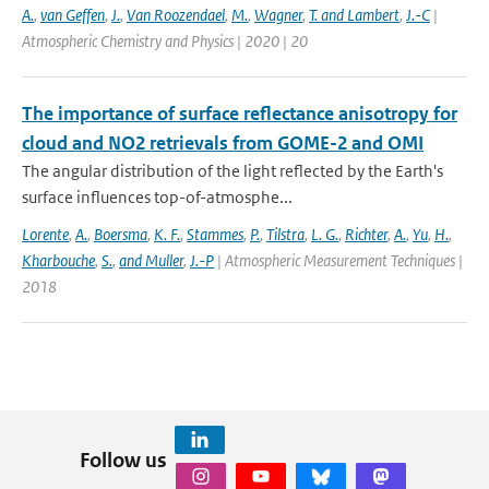
A.
,
van Geffen
,
J.
,
Van Roozendael
,
M.
,
Wagner
,
T. and Lambert
,
J.-C
|
Atmospheric Chemistry and Physics | 2020 | 20
The importance of surface reflectance anisotropy for
cloud and NO2 retrievals from GOME-2 and OMI
The angular distribution of the light reflected by the Earth's
surface influences top-of-atmosphe...
Lorente
,
A.
,
Boersma
,
K. F.
,
Stammes
,
P.
,
Tilstra
,
L. G.
,
Richter
,
A.
,
Yu
,
H.
,
Kharbouche
,
S.
,
and Muller
,
J.-P
| Atmospheric Measurement Techniques |
2018
Follow us