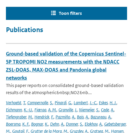
Toon filters
Publications
Ground-based validation of the Copernicus Sentinel-
5P TROPOMI NO2 measurements with the NDACC
ZSL-DOAS, MAX-DOAS and Pandonia global
networks
This paper reports on consolidated ground-based validation
results of the atmospheric&nbsp;NO2&nb...
Verhoelst
,
T.
,
Compernolle
,
S.
,
Pinardi
,
G.
,
Lambert
,
J.-C.
,
Eskes
,
H. J.
,
Eichmann
,
K.-U.
,
Fjæraa
,
A. M.
,
Granville
,
J.
,
Niemeijer
,
S.
,
Cede
,
A.
,
Tiefengraber
,
M.
,
Hendrick
,
F.
,
Pazmiño
,
A.
,
Bais
,
A.
,
Bazureau
,
A.
,
Boersma
,
K. F.
,
Bognar
,
K.
,
Dehn
,
A.
,
Donner
,
S.
,
Elokhov
,
A.
,
Gebetsberger
,
M.
,
Goutail
,
F.
,
Grutter de la Mora
,
M.
,
Gruzdev
,
A.
,
Gratsea
,
M.
,
Hansen
,