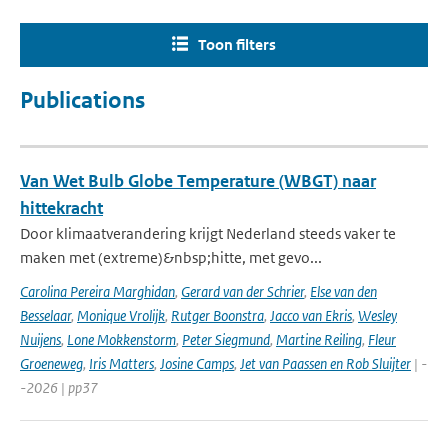
Toon filters
Publications
Van Wet Bulb Globe Temperature (WBGT) naar
hittekracht
Door klimaatverandering krijgt Nederland steeds vaker te
maken met (extreme)&nbsp;hitte, met gevo...
Carolina Pereira Marghidan
,
Gerard van der Schrier
,
Else van den
Besselaar
,
Monique Vrolijk
,
Rutger Boonstra
,
Jacco van Ekris
,
Wesley
Nuijens
,
Lone Mokkenstorm
,
Peter Siegmund
,
Martine Reiling
,
Fleur
Groeneweg
,
Iris Matters
,
Josine Camps
,
Jet van Paassen en Rob Sluijter
| -
-2026 | pp37