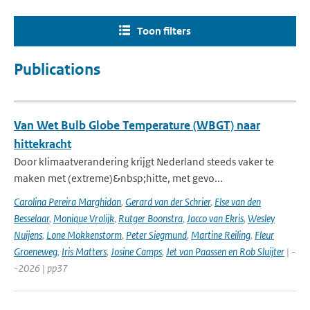
Toon filters
Publications
Van Wet Bulb Globe Temperature (WBGT) naar
hittekracht
Door klimaatverandering krijgt Nederland steeds vaker te
maken met (extreme)&nbsp;hitte, met gevo...
Carolina Pereira Marghidan
,
Gerard van der Schrier
,
Else van den
Besselaar
,
Monique Vrolijk
,
Rutger Boonstra
,
Jacco van Ekris
,
Wesley
Nuijens
,
Lone Mokkenstorm
,
Peter Siegmund
,
Martine Reiling
,
Fleur
Groeneweg
,
Iris Matters
,
Josine Camps
,
Jet van Paassen en Rob Sluijter
| -
-2026 | pp37