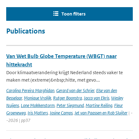
Toon filters
Publications
Van Wet Bulb Globe Temperature (WBGT) naar
hittekracht
Door klimaatverandering krijgt Nederland steeds vaker te
maken met (extreme)&nbsp;hitte, met gevo...
Carolina Pereira Marghidan
,
Gerard van der Schrier
,
Else van den
Besselaar
,
Monique Vrolijk
,
Rutger Boonstra
,
Jacco van Ekris
,
Wesley
Nuijens
,
Lone Mokkenstorm
,
Peter Siegmund
,
Martine Reiling
,
Fleur
Groeneweg
,
Iris Matters
,
Josine Camps
,
Jet van Paassen en Rob Sluijter
| -
-2026 | pp37