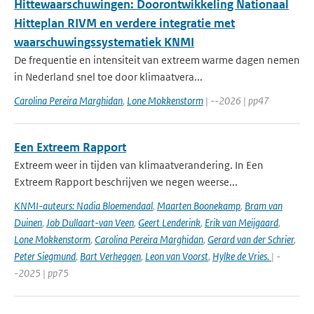
Hittewaarschuwingen: Doorontwikkeling Nationaal
Hitteplan RIVM en verdere integratie met
waarschuwingssystematiek KNMI
De frequentie en intensiteit van extreem warme dagen nemen
in Nederland snel toe door klimaatvera...
Carolina Pereira Marghidan
,
Lone Mokkenstorm
| --2026 | pp47
Een Extreem Rapport
Extreem weer in tijden van klimaatverandering. In Een
Extreem Rapport beschrijven we negen weerse...
KNMI-auteurs: Nadia Bloemendaal
,
Maarten Boonekamp
,
Bram van
Duinen
,
Job Dullaart-van Veen
,
Geert Lenderink
,
Erik van Meijgaard
,
Lone Mokkenstorm
,
Carolina Pereira Marghidan
,
Gerard van der Schrier
,
Peter Siegmund
,
Bart Verheggen
,
Leon van Voorst
,
Hylke de Vries.
| -
-2025 | pp75