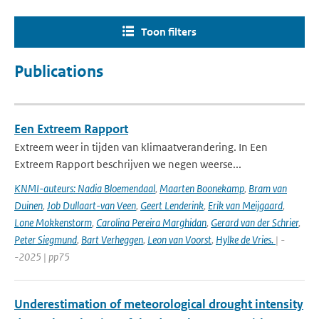
Toon filters
Publications
Een Extreem Rapport
Extreem weer in tijden van klimaatverandering. In Een
Extreem Rapport beschrijven we negen weerse...
KNMI-auteurs: Nadia Bloemendaal
,
Maarten Boonekamp
,
Bram van
Duinen
,
Job Dullaart-van Veen
,
Geert Lenderink
,
Erik van Meijgaard
,
Lone Mokkenstorm
,
Carolina Pereira Marghidan
,
Gerard van der Schrier
,
Peter Siegmund
,
Bart Verheggen
,
Leon van Voorst
,
Hylke de Vries.
| -
-2025 | pp75
Underestimation of meteorological drought intensity