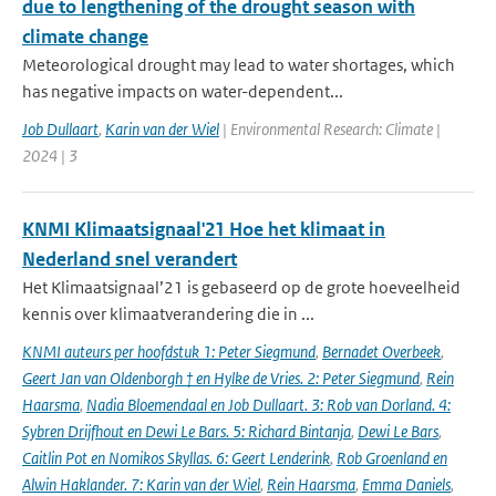
due to lengthening of the drought season with
climate change
Meteorological drought may lead to water shortages, which
has negative impacts on water-dependent...
Job Dullaart
,
Karin van der Wiel
| Environmental Research: Climate |
2024 | 3
KNMI Klimaatsignaal'21 Hoe het klimaat in
Nederland snel verandert
Het Klimaatsignaal’21 is gebaseerd op de grote hoeveelheid
kennis over klimaatverandering die in ...
KNMI auteurs per hoofdstuk 1: Peter Siegmund
,
Bernadet Overbeek
,
Geert Jan van Oldenborgh † en Hylke de Vries. 2: Peter Siegmund
,
Rein
Haarsma
,
Nadia Bloemendaal en Job Dullaart. 3: Rob van Dorland. 4:
Sybren Drijfhout en Dewi Le Bars. 5: Richard Bintanja
,
Dewi Le Bars
,
Caitlin Pot en Nomikos Skyllas. 6: Geert Lenderink
,
Rob Groenland en
Alwin Haklander. 7: Karin van der Wiel
,
Rein Haarsma
,
Emma Daniels
,