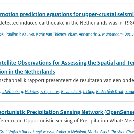
motion prediction equations for upper-crustal seismi
 detected induced earthquake in the Netherlands was in 1986.
ok
,
Pauline P. Kruiver
,
Karin van Thienen-Visser
,
Annemarie G. Muntendam-Bos
,
J
tellite Observations for Assessing the Spatial and T
ion in the Netherlands
nschappelijk rapport presenteert de resultaten van een ond
,
T. Wizenberg
,
H. Eskes
,
F. Cifuentes
,
R. van der A
,
J. Ding
,
R. Wichink Kruit
,
S. va
ortunistic Precipitation Sensing Network (OpenSens
ference on Opportunistic Sensing of Precipitation What: Mee
Graf
,
Vojtech Bares
,
Hagit Messer
,
Roberto Nebuloni
,
Martin Fencl
,
Christian Chw