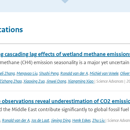
cations
ng cascading lag effects of wetland methane emissions
methane (CH4) emission seasonality is a major yet uncertain
eli Zhang
,
Mengyao Liu
,
Shushi Peng
,
Ronald van der A
,
Michiel van Weele
,
Oliver
Zizhang Zhao
,
Xiaoxing Zuo
,
Jinwei Dong
,
Xiangming Xiao
| Science Advances | 2
e observations reveal underestimation of CO2 emissio
d the Middle East contribute significantly to global fossil fuel 
n
,
Ronald van der A
,
Jos de Laat
,
Jieying Ding
,
Henk Eskes
,
Zhu Liu
| Science Advan