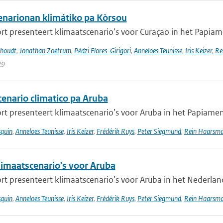
narionan klimátiko pa Kòrsou
rt presenteert klimaatscenario’s voor Curaçao in het Papiamen
khoudt
,
Jonathan Zoetrum
,
Pédzi Flores-Girigori
,
Anneloes Teunisse
,
Iris Keizer
,
Re
29
enario climatico pa Aruba
rt presenteert klimaatscenario’s voor Aruba in het Papiament
squin
,
Anneloes Teunisse
,
Iris Keizer
,
Frédérik Ruys
,
Peter Siegmund
,
Rein Haarsm
imaatscenario's voor Aruba
rt presenteert klimaatscenario’s voor Aruba in het Nederlands
squin
,
Anneloes Teunisse
,
Iris Keizer
,
Frédérik Ruys
,
Peter Siegmund
,
Rein Haarsm