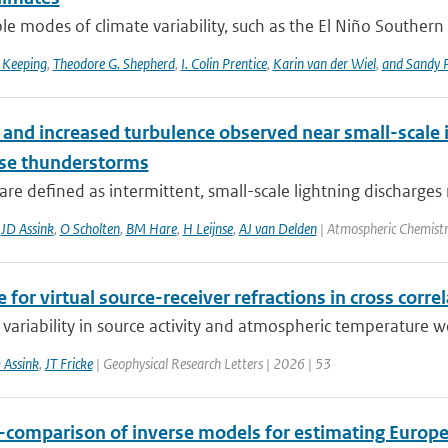
le modes of climate variability, such as the El Niño Southern 
 Keeping
,
Theodore G. Shepherd
,
I. Colin Prentice
,
Karin van der Wiel
,
and Sandy P
and increased turbulence observed near small-scale i
nse thunderstorms
are defined as intermittent, small-scale lightning discharges 
,
JD Assink
,
O Scholten
,
BM Hare
,
H Leijnse
,
AJ van Delden
| Atmospheric Chemistr
 for virtual source-receiver refractions in cross corre
variability in source activity and atmospheric temperature we
 Assink
,
JT Fricke
| Geophysical Research Letters | 2026 | 53
r-comparison of inverse models for estimating Euro