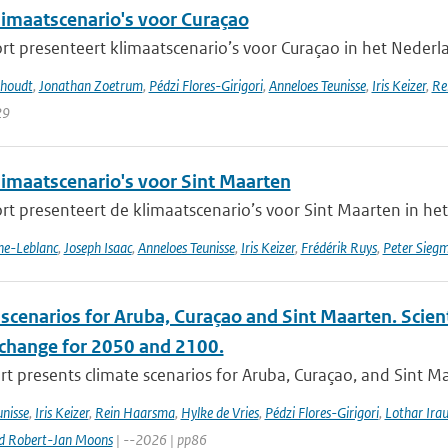
imaatscenario's voor Curaçao
rt presenteert klimaatscenario’s voor Curaçao in het Nederlan
khoudt
,
Jonathan Zoetrum
,
Pédzi Flores-Girigori
,
Anneloes Teunisse
,
Iris Keizer
,
Re
29
imaatscenario's voor Sint Maarten
rt presenteert de klimaatscenario’s voor Sint Maarten in het
nne-Leblanc
,
Joseph Isaac
,
Anneloes Teunisse
,
Iris Keizer
,
Frédérik Ruys
,
Peter Sieg
scenarios for Aruba, Curaçao and Sint Maarten. Scien
 change for 2050 and 2100.
rt presents climate scenarios for Aruba, Curaçao, and Sint M
nisse
,
Iris Keizer
,
Rein Haarsma
,
Hylke de Vries
,
Pédzi Flores-Girigori
,
Lothar Ira
d Robert-Jan Moons
| --2026 | pp86