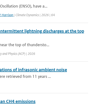
Oscillation (ENSO), have a...
. Harrison
| Climate Dynamics | 2026 | 64
ntermittent lightning discharges at the top
near the top of thundersto...
y and Physics (ACP) | 2026
lations of infrasonic ambient noise
re retrieved from 11 years ...
pean CH4 emissions