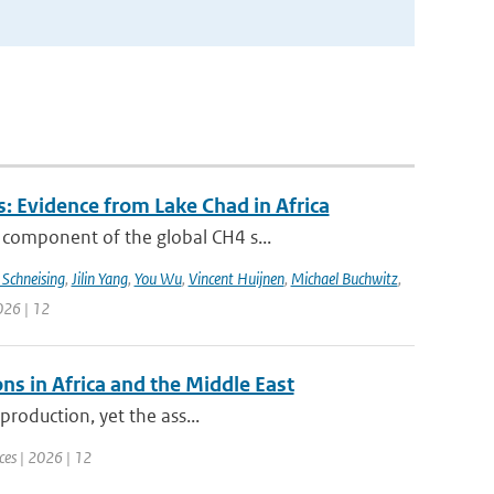
: Evidence from Lake Chad in Africa
 component of the global CH4 s...
 Schneising
,
Jilin Yang
,
You Wu
,
Vincent Huijnen
,
Michael Buchwitz
,
026 | 12
ns in Africa and the Middle East
production, yet the ass...
ces | 2026 | 12