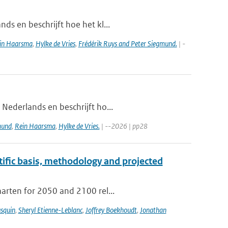
ds en beschrijft hoe het kl...
in Haarsma
,
Hylke de Vries
,
Frédérik Ruys and Peter Siegmund.
| -
 Nederlands en beschrijft ho...
mund
,
Rein Haarsma
,
Hylke de Vries.
| --2026 | pp28
tific basis, methodology and projected
aarten for 2050 and 2100 rel...
usquin
,
Sheryl Etienne-Leblanc
,
Joffrey Boekhoudt
,
Jonathan