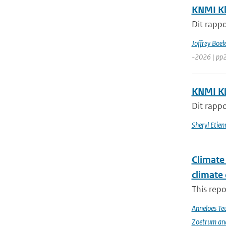
KNMI Kl
Dit rappo
Joffrey Boe
-2026 | pp
KNMI Kl
Dit rappo
Sheryl Etie
Climate 
climate
This repo
Anneloes Teu
Zoetrum an