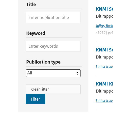
Title
KNMI Se
Dit rappo
Joffrey Boe
-2026 | pp
Keyword
KNMI Sc
Dit rappo
Publication type
Lothar Irau
KNMI Kl
Filter Actions
Clear Filter
Dit rappo
Lothar Irau