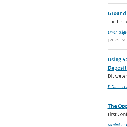
Ground 
The first
Elmer Ruigr
| 2026 | 30
Using Sa
Deposit
Dit wete
E. Dammers
The Opp
First Con
Maximilian 