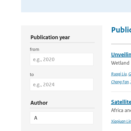
Publication Search Filters
Publi
Publication year
from
Unveili
Wetland 
Ruoqi Liu
,
G
to
Chang Fan
,
Satellit
Author
Africa an
Xiaojuan Li