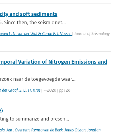
city and soft sediments
 Since then, the seismic net...
orien L. N. van der Wal & Caron E. J. Vossen
| Journal of Seismology
emporal Variation of Nitrogen Emissions and
erzoek naar de toegevoegde waar...
n der Graaf
,
S. Li
,
H. Kros
| --2026 | pp126
e)
ting to summarize and presen...
ala
,
Aart Overeem
,
Remco van de Beek
,
Jonas Olsson
,
Jonatan