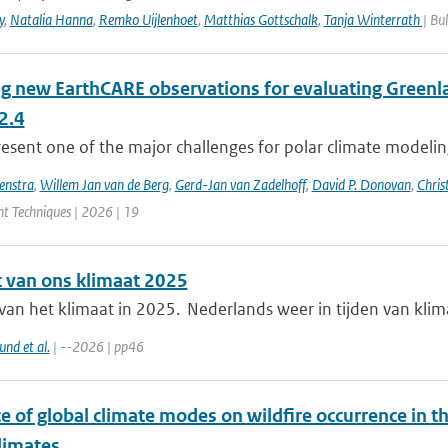
y
,
Natalia Hanna
,
Remko Uijlenhoet
,
Matthias Gottschalk
,
Tanja Winterrath
| Bu
ng new EarthCARE observations for evaluating Greenla
2.4
esent one of the major challenges for polar climate modeling 
enstra
,
Willem Jan van de Berg
,
Gerd-Jan van Zadelhoff
,
David P. Donovan
,
Chris
 Techniques | 2026 | 19
t van ons klimaat 2025
 van het klimaat in 2025. Nederlands weer in tijden van kli
nd et al.
| --2026 | pp46
e of global climate modes on wildfire occurrence in 
limates