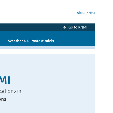
About KNMI
Go to KNMI
y
Weather & Climate Models
NMI
cations in
ons