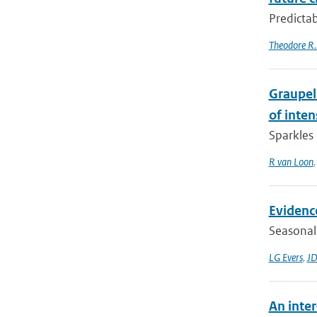
Predictab
Theodore R.
Graupel 
of inte
Sparkles 
R van Loon
Evidence
Seasonal 
LG Evers
,
JD
An inte