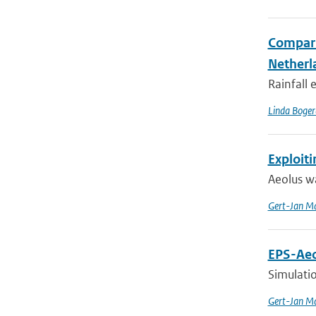
Compari
Netherla
Rainfall
Linda Boger
Exploit
Aeolus wa
Gert-Jan Ma
EPS-Aeo
Simulatio
Gert-Jan Ma