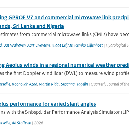
ng GPROF V7 and commercial microwave link precipit
nds, Sri Lanka and Nigeria
 estimates from commercial microwave links (CMLs) have bec
d
,
Bas Walraven
,
Aart Overeem
,
Hidde Leijnse
,
Remko Uijlenhoet
| Hydrological S
ing Aeolus winds in a regional numerical weather pred
s the first Doppler wind lidar (DWL) to measure wind profile
rseille
,
Roohollah Azad
,
Martin Ridal
,
Susanna Hagelin
| Quarterly Journal of th
lus performance for varied slant angles
ns with the&nbsp;Lidar Performance Analysis Simulator (LIPAS)
rseille
,
Ad Stoffelen
| 2026