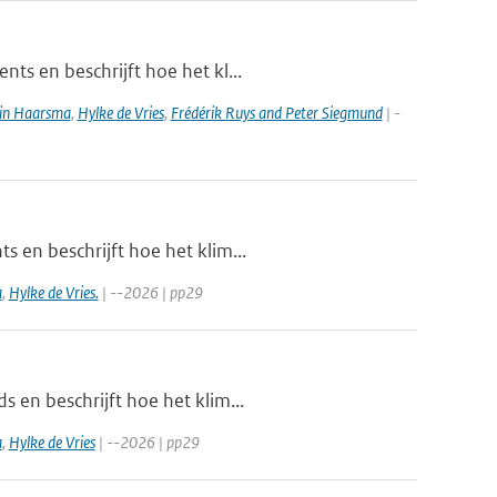
ts en beschrijft hoe het kl...
in Haarsma
,
Hylke de Vries
,
Frédérik Ruys and Peter Siegmund
| -
s en beschrijft hoe het klim...
a
,
Hylke de Vries.
| --2026 | pp29
 en beschrijft hoe het klim...
a
,
Hylke de Vries
| --2026 | pp29