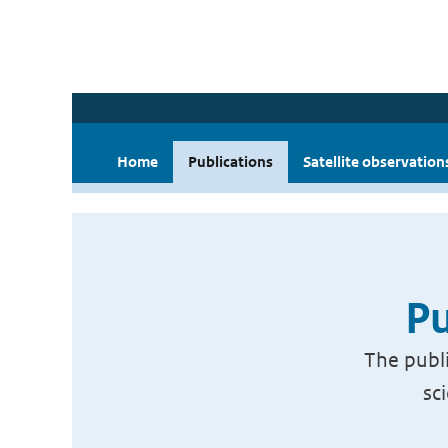
Home
Publications
Satellite observation
Pu
The publi
sc