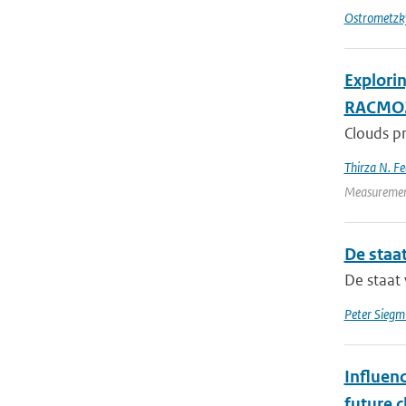
Ostrometzk
Explori
RACMO
Clouds pr
Thirza N. Fe
Measurement
De staa
De staat
Peter Siegmu
Influenc
future c