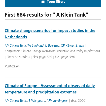
Toon filters
First 684 results for ” A Klein Tank”
Climate change scenarios for impact studies in the
Netherlands
AMG Klein Tank
,
TA Buishand
,
JJ Beersma
,
GP K&ouml;nnen
|
Conference: Climate Change Research: Evaluation and Policy Implications
| Place: Amsterdam | First page: 391 | Last page: 396
Publication
Climate of Europe - Assessment of observed daily
temperature and precipitation extremes
AMG Klein Tank
,
JB Wijngaard
,
AFV van Engelen
| Year: 2006