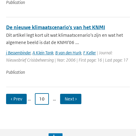
Publication
De nieuwe klimaatscenario's van het KNMI
Dit artikel legt kort uit wat klimaatscenario's zijn en wat het
algemene beeld is dat de KNMI'06 ...
j Bessembinder
,
A Klein Tank
,
B van den Hurk
,
F Keller
| Journal:
Nieuwsbrief Crisisbeheersing | Year: 2006 | First page: 16 | Last page: 17
Publication
‹ Prev
…
10
…
Next ›