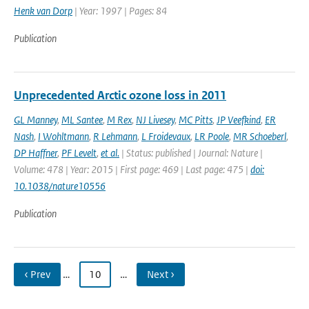
Henk van Dorp
| Year: 1997 | Pages: 84
Publication
Unprecedented Arctic ozone loss in 2011
GL Manney
,
ML Santee
,
M Rex
,
NJ Livesey
,
MC Pitts
,
JP Veefkind
,
ER
Nash
,
I Wohltmann
,
R Lehmann
,
L Froidevaux
,
LR Poole
,
MR Schoeberl
,
DP Haffner
,
PF Levelt
,
et al.
| Status: published | Journal: Nature |
Volume: 478 | Year: 2015 | First page: 469 | Last page: 475 |
doi:
10.1038/nature10556
Publication
‹ Prev
…
10
…
Next ›