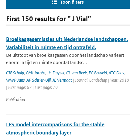
Toon filters
First 150 results for ” J Vial”
Broeikasgasemissies uit Nederlandse landschappen.
Variabiliteit in ruimte en tijd ontrafeld.
De uitstoot van broeikasgassen door het landschap varieert
enorm in tijd en ruimte doordat landsc...
CJE Schulp
,
CMJ Jacobs
,
JH Duyzer
,
CL van Beek
,
FC Bosveld
,
ATC Dias
,
WWP Jans
,
AP Schrier-Uijl
,
JE Vermaat
| Journal: Landschap | Year: 2010
| First page: 67 | Last page: 79
Publication
LES model intercomparisons for the stable
atmospheric boundary layer