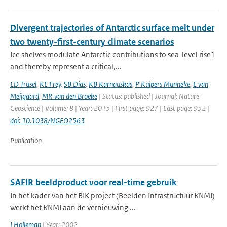
Divergent trajectories of Antarctic surface melt under
two twenty-first-century climate scenarios
Ice shelves modulate Antarctic contributions to sea-level rise1
and thereby represent a critical,...
LD Trusel
,
KE Frey
,
SB Dias
,
KB Karnauskas
,
P Kuipers Munneke
,
E van
Meijgaard
,
MR van den Broeke
| Status: published | Journal: Nature
Geoscience | Volume: 8 | Year: 2015 | First page: 927 | Last page: 932 |
doi: 10.1038/NGEO2563
Publication
SAFIR beeldproduct voor real-time gebruik
In het kader van het BIK project (Beelden Infrastructuur KNMI)
werkt het KNMI aan de vernieuwing ...
I Holleman
| Year: 2002