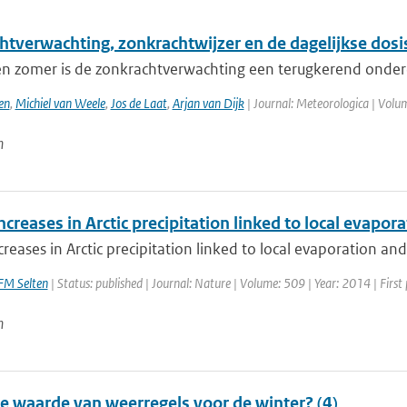
htverwachting, zonkrachtwijzer en de dagelijkse dosi
 en zomer is de zonkrachtverwachting een terugkerend onderd
en
,
Michiel van Weele
,
Jos de Laat
,
Arjan van Dijk
| Journal: Meteorologica | Volum
n
ncreases in Arctic precipitation linked to local evapora
creases in Arctic precipitation linked to local evaporation and 
FM Selten
| Status: published | Journal: Nature | Volume: 509 | Year: 2014 | First
n
de waarde van weerregels voor de winter? (4)