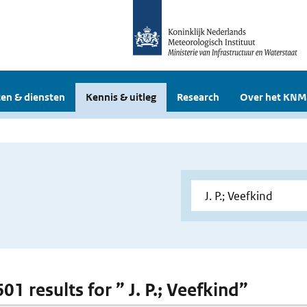
en & diensten
Kennis & uitleg
Research
Over het KNM
601 results for ” J. P.; Veefkind”