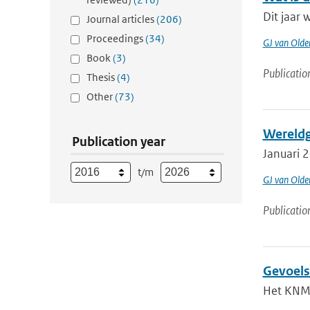
Dit jaar 
Journal articles
(206)
Proceedings
(34)
GJ van Old
Book
(3)
Publicatio
Thesis
(4)
Other
(73)
Wereldg
Publication year
Januari 
t/m
GJ van Old
Publicatio
Gevoels
Het KNMI