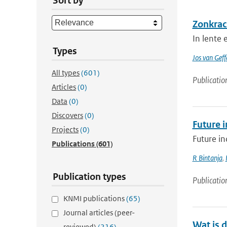
Sort by
Zonkrac
In lente
Types
Jos van Geff
All types
(601)
Publicatio
Articles
(0)
Data
(0)
Discovers
(0)
Future i
Projects
(0)
Future in
Publications
(601)
R Bintanja
,
Publication types
Publicatio
KNMI publications
(65)
Journal articles (peer-
Wat is 
reviewed)
(216)