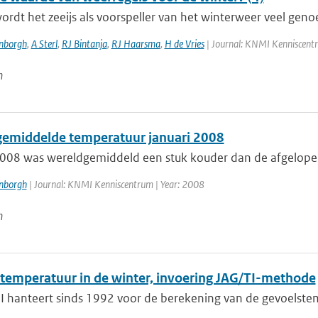
wordt het zeeijs als voorspeller van het winterweer veel geno
enborgh
,
A Sterl
,
RJ Bintanja
,
RJ Haarsma
,
H de Vries
| Journal: KNMI Kenniscent
n
emiddelde temperatuur januari 2008
2008 was wereldgemiddeld een stuk kouder dan de afgelopen
enborgh
| Journal: KNMI Kenniscentrum | Year: 2008
n
temperatuur in de winter, invoering JAG/TI-methode
 hanteert sinds 1992 voor de berekening van de gevoelstemp