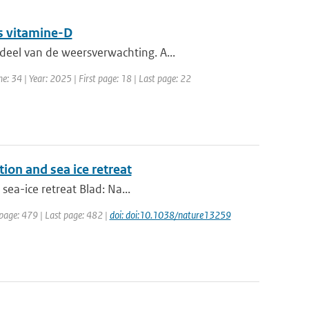
s vitamine-D
eel van de weersverwachting. A...
e: 34 | Year: 2025 | First page: 18 | Last page: 22
tion and sea ice retreat
sea-ice retreat Blad: Na...
 page: 479 | Last page: 482 |
doi: doi:10.1038/nature13259