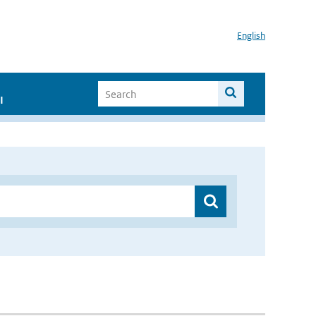
English
I