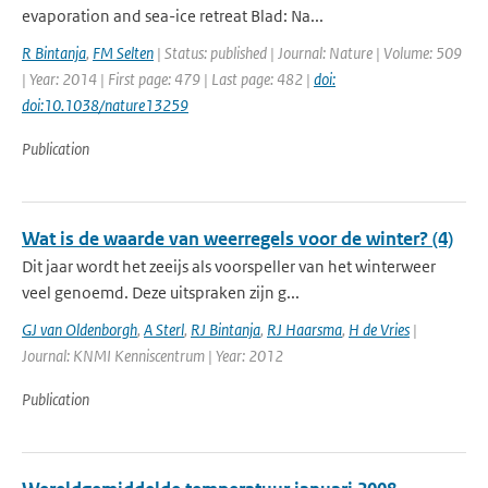
evaporation and sea-ice retreat Blad: Na...
R Bintanja
,
FM Selten
| Status: published | Journal: Nature | Volume: 509
| Year: 2014 | First page: 479 | Last page: 482 |
doi:
doi:10.1038/nature13259
Publication
Wat is de waarde van weerregels voor de winter? (4)
Dit jaar wordt het zeeijs als voorspeller van het winterweer
veel genoemd. Deze uitspraken zijn g...
GJ van Oldenborgh
,
A Sterl
,
RJ Bintanja
,
RJ Haarsma
,
H de Vries
|
Journal: KNMI Kenniscentrum | Year: 2012
Publication