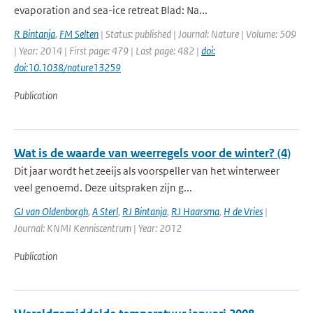
evaporation and sea-ice retreat Blad: Na...
R Bintanja
,
FM Selten
| Status: published | Journal: Nature | Volume: 509
| Year: 2014 | First page: 479 | Last page: 482 |
doi:
doi:10.1038/nature13259
Publication
Wat is de waarde van weerregels voor de winter? (4)
Dit jaar wordt het zeeijs als voorspeller van het winterweer
veel genoemd. Deze uitspraken zijn g...
GJ van Oldenborgh
,
A Sterl
,
RJ Bintanja
,
RJ Haarsma
,
H de Vries
|
Journal: KNMI Kenniscentrum | Year: 2012
Publication