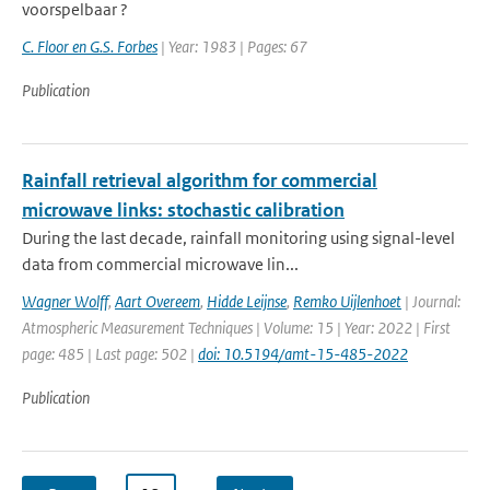
voorspelbaar ?
C. Floor en G.S. Forbes
| Year: 1983 | Pages: 67
Publication
Rainfall retrieval algorithm for commercial
microwave links: stochastic calibration
During the last decade, rainfall monitoring using signal-level
data from commercial microwave lin...
Wagner Wolff
,
Aart Overeem
,
Hidde Leijnse
,
Remko Uijlenhoet
| Journal:
Atmospheric Measurement Techniques | Volume: 15 | Year: 2022 | First
page: 485 | Last page: 502 |
doi: 10.5194/amt-15-485-2022
Publication