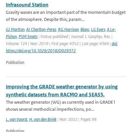
Infrasound Station
Gravity waves are an important part of the momentum budget
of the atmosphere. Despite this, param...
GJ Marlton
,
AJ Charlton-Perez
,
RG Harrison
,
Blanc
,
LG Evers
,
A Le-
Pichon
,
PSM Smets
| Status: published | Journal: J. Geophys. Res. |
Volume: 124 | Year: 2019 | First page: 4352 | Last page: 4364 |
doi:
https://doi.org/10.1029/2018JD029372
Publication
Improving the GRADE weather generator by using
synthetic datasets from RACMO and SEAS5.
The weather generator (WG) as currently used in GRADE1
shows several methodical imperfections, po...
L. van Voorst
,
H. van den Brink
| Year: 2022 | Pages: 98
Publication