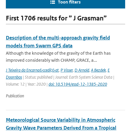
Toon filters
First 1706 results for ” J Grasman”
Description of the multi-approach gravity field
models from Swarm GPS data
Although the knowledge of the gravity of the Earth has
improved considerably with CHAMP, GRACE, a...
J Teixeira da Encarna&ccedil;&at
,
P Visser
,
D Arnold
,
A Bezdek
,
E
Doornbos
| Status: published | Journal: Earth System Science Data |
Volume: 12 | Year: 2020 |
doi: 10.5194/essd-12-1385-2020
Publication
Meteorological Source Variability in Atmospheric
Gravity Wave Parameters Derived From a Tropical