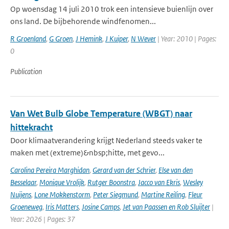
Op woensdag 14 juli 2010 trok een intensieve buienlijn over
ons land. De bijbehorende windfenomen...
R Groenland
,
G Groen
,
J Hemink
,
J Kuiper
,
N Wever
| Year: 2010 | Pages:
0
Publication
Van Wet Bulb Globe Temperature (WBGT) naar
hittekracht
Door klimaatverandering krijgt Nederland steeds vaker te
maken met (extreme)&nbsp;hitte, met gevo...
Carolina Pereira Marghidan
,
Gerard van der Schrier
,
Else van den
Besselaar
,
Monique Vrolijk
,
Rutger Boonstra
,
Jacco van Ekris
,
Wesley
Nuijens
,
Lone Mokkenstorm
,
Peter Siegmund
,
Martine Reiling
,
Fleur
Groeneweg
,
Iris Matters
,
Josine Camps
,
Jet van Paassen en Rob Sluijter
|
Year: 2026 | Pages: 37