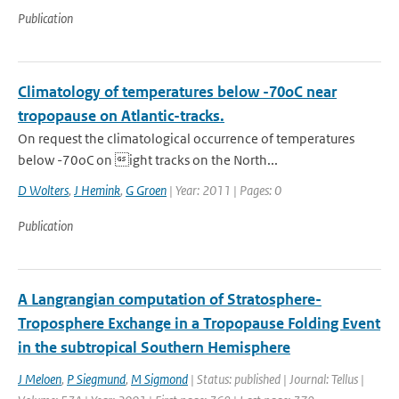
Publication
Climatology of temperatures below -70oC near
tropopause on Atlantic-tracks.
On request the climatological occurrence of temperatures
below -70oC on ight tracks on the North...
D Wolters
,
J Hemink
,
G Groen
| Year: 2011 | Pages: 0
Publication
A Langrangian computation of Stratosphere-
Troposphere Exchange in a Tropopause Folding Event
in the subtropical Southern Hemisphere
J Meloen
,
P Siegmund
,
M Sigmond
| Status: published | Journal: Tellus |