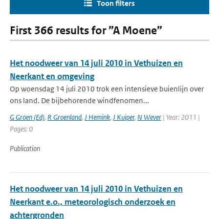
Toon filters
First 366 results for ”A Moene”
Het noodweer van 14 juli 2010 in Vethuizen en
Neerkant en omgeving
Op woensdag 14 juli 2010 trok een intensieve buienlijn over
ons land. De bijbehorende windfenomen...
G Groen (Ed)
,
R Groenland
,
J Hemink
,
J Kuiper
,
N Wever
| Year: 2011 |
Pages: 0
Publication
Het noodweer van 14 juli 2010 in Vethuizen en
Neerkant e.o., meteorologisch onderzoek en
achtergronden