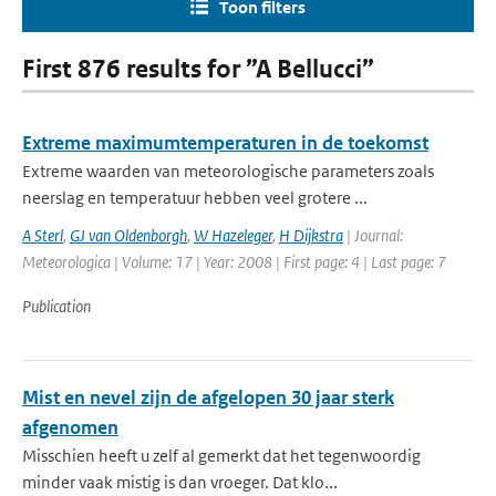
Toon filters
First 876 results for ”A Bellucci”
Extreme maximumtemperaturen in de toekomst
Extreme waarden van meteorologische parameters zoals
neerslag en temperatuur hebben veel grotere ...
A Sterl
,
GJ van Oldenborgh
,
W Hazeleger
,
H Dijkstra
| Journal:
Meteorologica | Volume: 17 | Year: 2008 | First page: 4 | Last page: 7
Publication
Mist en nevel zijn de afgelopen 30 jaar sterk
afgenomen
Misschien heeft u zelf al gemerkt dat het tegenwoordig
minder vaak mistig is dan vroeger. Dat klo...