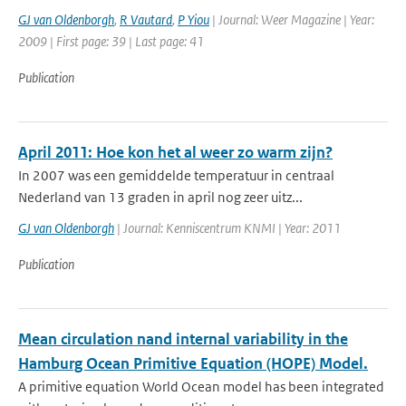
GJ van Oldenborgh
,
R Vautard
,
P Yiou
| Journal: Weer Magazine | Year:
2009 | First page: 39 | Last page: 41
Publication
April 2011: Hoe kon het al weer zo warm zijn?
In 2007 was een gemiddelde temperatuur in centraal
Nederland van 13 graden in april nog zeer uitz...
GJ van Oldenborgh
| Journal: Kenniscentrum KNMI | Year: 2011
Publication
Mean circulation nand internal variability in the
Hamburg Ocean Primitive Equation (HOPE) Model.
A primitive equation World Ocean model has been integrated