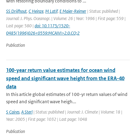
with restoring boundary conditions to ...
SS Drijfhout
,
C Heinze
,
M Latif
,
E Maier-Reimer
| Status: published |
Journal: J. Phys. Oceanogr. | Volume: 26 | Year: 1996 | First page: 559 |
Last page: 580 |
doi: 10.1175/1520-
0485(1996)026<0559:MCAIVI>2.0.CO;2
Publication
100-year return value estimates for ocean wind
speed and significant wave height from the ERA-40
data
In this article global estimates of 100-yr return values of wind
speed and significant wave heigh...
S Caires
,
A Sterl
| Status: published | Journal: J. Climate | Volume: 18 |
Year: 2005 | First page: 1032 | Last page: 1048
Publication