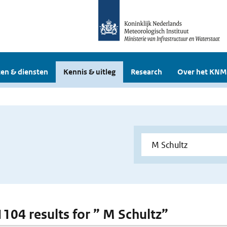
en & diensten
Kennis & uitleg
Research
Over het KNM
 1104 results for ” M Schultz”