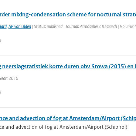
 order mixing-condensation scheme for nocturnal stra
aard
,
AP van Ulden
| Status: published | Journal: Atmospheric Research | Volume: 
n
g neerslagstatistiek korte duren obv Stowa (2015) en
Year: 2016
n
nce and advection of fog at Amsterdam/Airport (Schip
ce and advection of fog at Amsterdam/Airport (Schiphol)