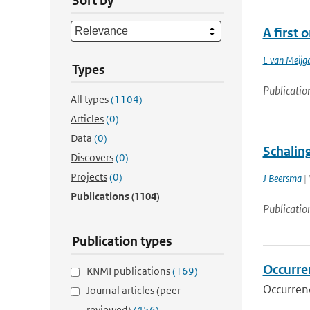
Sort by
A first
E van Meijg
Types
Publicatio
All types
(1104)
Articles
(0)
Data
(0)
Schalin
Discovers
(0)
Projects
(0)
J Beersma
| 
Publications
(1104)
Publicatio
Publication types
Occurre
KNMI publications
(169)
Occurren
Journal articles (peer-
reviewed)
(456)