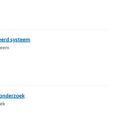
eerd systeem
steem
d onderzoek
oek