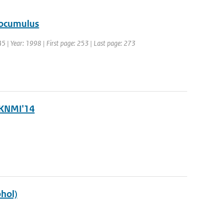
tocumulus
45 | Year: 1998 | First page: 253 | Last page: 273
 KNMI'14
hol)