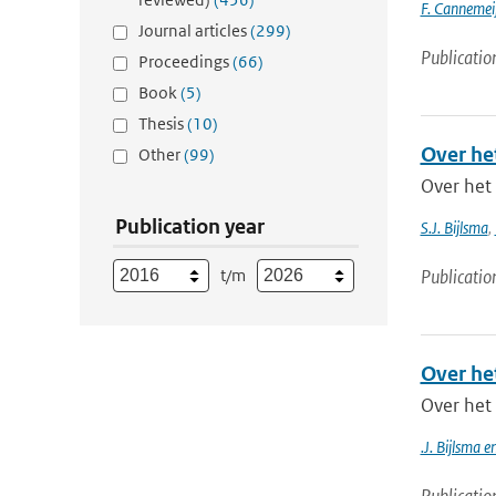
F. Cannemeij
Journal articles
(299)
Publicatio
Proceedings
(66)
Book
(5)
Thesis
(10)
Over he
Other
(99)
Over het
Publication year
S.J. Bijlsma
,
t/m
Publicatio
Over he
Over het
.J. Bijlsma 