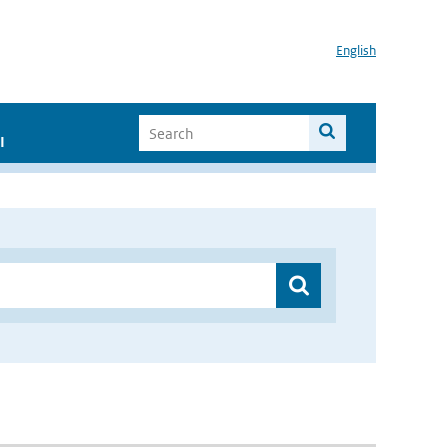
English
I