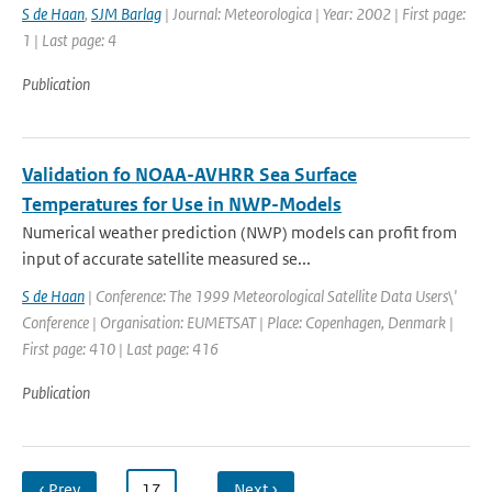
S de Haan
,
SJM Barlag
| Journal: Meteorologica | Year: 2002 | First page:
1 | Last page: 4
Publication
Validation fo NOAA-AVHRR Sea Surface
Temperatures for Use in NWP-Models
Numerical weather prediction (NWP) models can profit from
input of accurate satellite measured se...
S de Haan
| Conference: The 1999 Meteorological Satellite Data Users\'
Conference | Organisation: EUMETSAT | Place: Copenhagen, Denmark |
First page: 410 | Last page: 416
Publication
‹ Prev
…
17
…
Next ›