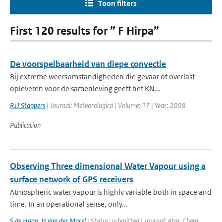
Toon filters
First 120 results for ” F Hirpa”
De voorspelbaarheid van diepe convectie
Bij extreme weersomstandigheden die gevaar of overlast
opleveren voor de samenleving geeft het KN...
RJJ Stappers
| Journal: Meteorologica | Volume: 17 | Year: 2008
Publication
Observing Three dimensional Water Vapour using a
surface network of GPS receivers
Atmospheric water vapour is highly variable both in space and
time. In an operational sense, only...
S de Haan
,
H van der Marel
| Status: submitted | Journal: Atm. Chem.