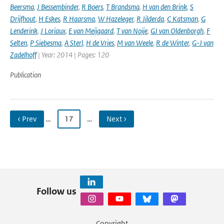
Beersma
,
J Bessembinder
,
R Boers
,
T Brandsma
,
H van den Brink
,
S
Drijfhout
,
H Eskes
,
R Haarsma
,
W Hazeleger
,
R Jilderda
,
C Katsman
,
G
Lenderink
,
J Loriaux
,
E van Meijgaard
,
T van Noije
,
GJ van Oldenborgh
,
F
Selten
,
P Siebesma
,
A Sterl
,
H de Vries
,
M van Weele
,
R de Winter
,
G-J van
Zadelhoff
| Year: 2014 | Pages: 120
Publication
‹ Prev
…
17
…
Next ›
Follow us
Copyright