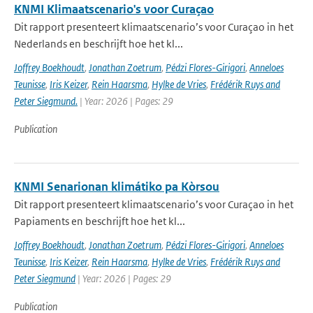
KNMI Klimaatscenario's voor Curaçao
Dit rapport presenteert klimaatscenario’s voor Curaçao in het
Nederlands en beschrijft hoe het kl...
Joffrey Boekhoudt
,
Jonathan Zoetrum
,
Pédzi Flores-Girigori
,
Anneloes
Teunisse
,
Iris Keizer
,
Rein Haarsma
,
Hylke de Vries
,
Frédérik Ruys and
Peter Siegmund.
| Year: 2026 | Pages: 29
Publication
KNMI Senarionan klimátiko pa Kòrsou
Dit rapport presenteert klimaatscenario’s voor Curaçao in het
Papiaments en beschrijft hoe het kl...
Joffrey Boekhoudt
,
Jonathan Zoetrum
,
Pédzi Flores-Girigori
,
Anneloes
Teunisse
,
Iris Keizer
,
Rein Haarsma
,
Hylke de Vries
,
Frédérik Ruys and
Peter Siegmund
| Year: 2026 | Pages: 29
Publication