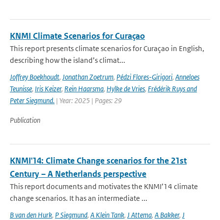
KNMI Climate Scenarios for Curaçao
This report presents climate scenarios for Curaçao in English,
describing how the island’s climat...
Joffrey Boekhoudt
,
Jonathan Zoetrum
,
Pédzi Flores-Girigori
,
Anneloes
Teunisse
,
Iris Keizer
,
Rein Haarsma
,
Hylke de Vries
,
Frédérik Ruys and
Peter Siegmund.
| Year: 2025 | Pages: 29
Publication
KNMI'14: Climate Change scenarios for the 21st
Century – A Netherlands perspective
This report documents and motivates the KNMI’14 climate
change scenarios. It has an intermediate ...
B van den Hurk
,
P Siegmund
,
A Klein Tank
,
J Attema
,
A Bakker
,
J