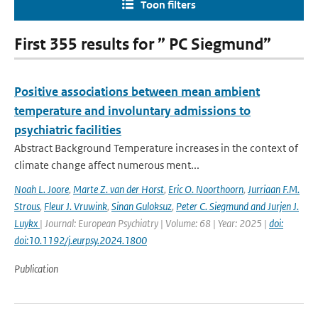
Toon filters
First 355 results for ” PC Siegmund”
Positive associations between mean ambient
temperature and involuntary admissions to
psychiatric facilities
Abstract Background Temperature increases in the context of
climate change affect numerous ment...
Noah L. Joore
,
Marte Z. van der Horst
,
Eric O. Noorthoorn
,
Jurriaan F.M.
Strous
,
Fleur J. Vruwink
,
Sinan Guloksuz
,
Peter C. Siegmund and Jurjen J.
Luykx
| Journal: European Psychiatry | Volume: 68 | Year: 2025 |
doi:
doi:10.1192/j.eurpsy.2024.1800
Publication