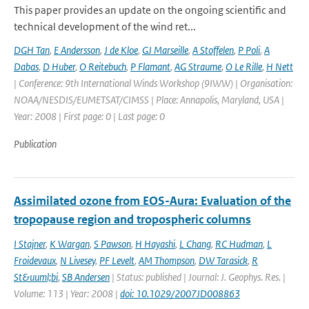
This paper provides an update on the ongoing scientific and
technical development of the wind ret...
DGH Tan
,
E Andersson
,
J de Kloe
,
GJ Marseille
,
A Stoffelen
,
P Poli
,
A
Dabas
,
D Huber
,
O Reitebuch
,
P Flamant
,
AG Straume
,
O Le Rille
,
H Nett
| Conference: 9th International Winds Workshop (9IWW) | Organisation:
NOAA/NESDIS/EUMETSAT/CIMSS | Place: Annapolis, Maryland, USA |
Year: 2008 | First page: 0 | Last page: 0
Publication
Assimilated ozone from EOS-Aura: Evaluation of the
tropopause region and tropospheric columns
I Stajner
,
K Wargan
,
S Pawson
,
H Hayashi
,
L Chang
,
RC Hudman
,
L
Froidevaux
,
N Livesey
,
PF Levelt
,
AM Thompson
,
DW Tarasick
,
R
St&uuml;bi
,
SB Andersen
| Status: published | Journal: J. Geophys. Res. |
Volume: 113 | Year: 2008 |
doi: 10.1029/2007JD008863