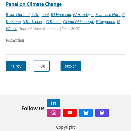
Panel on Climate Change
R van Dorland
,
S Drijfhout
,
RJ Haarsma
,
W Hazeleger
,
B van den Hurk
,
C
Katsman
,
A Kattenberg
,
G Komen
,
GJ van Oldenborgh
,
P Siegmund
,
N
Weber
| Journal: Weer Magazine | Year: 2007
Publication
‹ Prev
…
186
…
Next ›
Follow us
Copyright