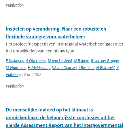
Publication
Inspelen op verandering; Naar een robuste en
flexibele strategie voor waterbeheer
Het project ‘Perspectieven in Integraal Waterbeheer’ gaat over
het ontwikkelen van een nieuw type...
P Valkering
,
A Offermans
,
M van Lieshout
,
N Rijkens
,
R van der Brugge
,
M Haasnoot
,
H Middelkoop
,
W van Deursen
,
J Beersma
,
H Buiteveld
,
K
Volleberg
| Year: 2008
Publication
De menselijke invloed op het klimaat is
onmiskenbaar: de belangrijkste conclusies uit het
vierde Assessment Report van het Intergovernmental