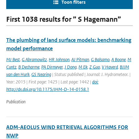
Toon filters
First 1038 results for ” S Hagemann”
The plumbing of land surface models: benchmarking
model performance
MJ Best
,
G Abramowitz
,
HR Johnson
,
AJ Pitman
,
G Balsamo
,
A Boone
,
M
Cuntz
,
B Decharme
,
PA Dirmeyer
,
J Dong
,
M Ek
,
Z Guo
,
V Haverd
,
BJJM
van den Hurk
,
GS Nearing
| Status: published | Journal: J. Hydrometeor. |
Year: 2015 | First page: 1425 | Last page: 1442 |
doi:
http://dx.doi.org/10.1175/JHM-D-14-0158.1
Publication
ADM-AEOLUS WIND RETRIEVAL ALGORITHMS FOR
NWP