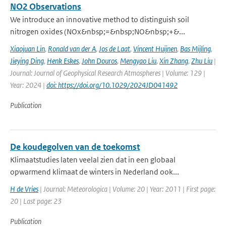
NO2 Observations
We introduce an innovative method to distinguish soil
nitrogen oxides (NOx&nbsp;=&nbsp;NO&nbsp;+&...
Xiaojuan Lin
,
Ronald van der A
,
Jos de Laat
,
Vincent Huijnen
,
Bas Mijling
,
Jieying Ding
,
Henk Eskes
,
John Douros
,
Mengyao Liu
,
Xin Zhang
,
Zhu Liu
|
Journal: Journal of Geophysical Research Atmospheres | Volume: 129 |
Year: 2024 |
doi: https://doi.org/10.1029/2024JD041492
Publication
De koudegolven van de toekomst
Klimaatstudies laten veelal zien dat in een globaal
opwarmend klimaat de winters in Nederland ook...
H de Vries
| Journal: Meteorologica | Volume: 20 | Year: 2011 | First page:
20 | Last page: 23
Publication