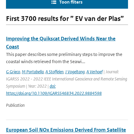
Toon filters
First 3700 results for ” EV van der Plas”
Improving the Quikscat Derived Winds Near the
Coast
This paper describes some preliminary steps to improve the
coastal winds retrieved from the Seawi...
G Grieco
,
M Portabella
,
A Stoffelen
,
J Vogeltang
,
A Verhoef
| Journal:
IGARSS 2022 - 2022 IEEE International Geoscience and Remote Sensing
Symposium | Year: 2022 |
doi:
https://doi.org/10.1109/IGARSS46834.2022.9884598
Publication
European Soil NOx Emissions Derived From Satellite