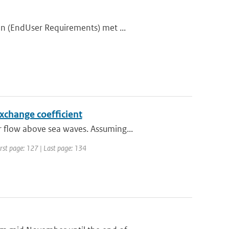
en (EndUser Requirements) met ...
xchange coefficient
 flow above sea waves. Assuming...
irst page: 127 | Last page: 134