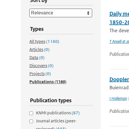
Sort by
Daily me
1850-2
Types
The devel
All types
(1160)
T Ansell et al
Articles
(0)
Publicatio
Data
(0)
Discovers
(0)
Projects
(0)
Doppler
Publications
(1160)
Buienrad
I Holleman
|
Publication types
Publicatio
KNMI publications
(87)
Journal articles (peer-
reviewed)
(443)