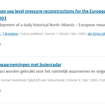
an sea level pressure reconstructions for the Europea
003
opment of a daily historical North-Atlantic – European mean 
.
,
T Brandsma
| Status: published | Journal: J. Climate | Year: 2006 |
doi: https:/
n
waarnemingen met buienradar
ars worden gebruikt voor het ruimtelijk waarnemen en volgen
 Journal: Nederlands Tijdschrift voor Natuurkunde | Volume: 9 | Year: 2008 | Firs
n