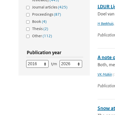
LDUR Li
Journal articles
(425)
Doel van
Proceedings
(87)
Book
(4)
H Beekhuis
,
Thesis
(2)
Publicatio
Other
(112)
Publication year
A note 
t/m
Both, me
VK Makin
| 
Publicatio
Snow at