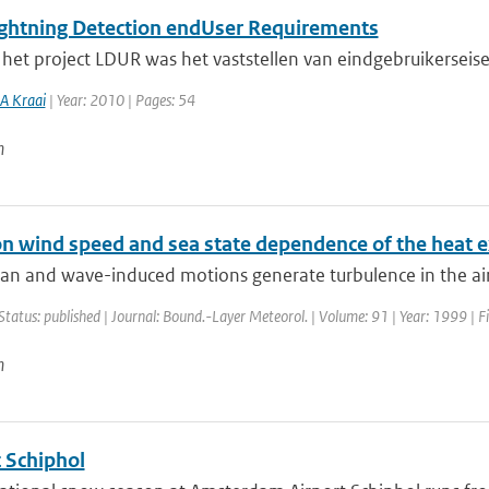
ghtning Detection endUser Requirements
 het project LDUR was het vaststellen van eindgebruikerseis
A Kraai
| Year: 2010 | Pages: 54
n
on wind speed and sea state dependence of the heat e
an and wave-induced motions generate turbulence in the air
Status: published | Journal: Bound.-Layer Meteorol. | Volume: 91 | Year: 1999 | F
n
 Schiphol