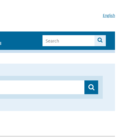
English
I