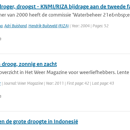
droger, droogst - KNMI/RIZA bijdrage aan de tweede 
mer van 2000 heeft de commissie ‘Waterbeheer 21e&nbsp;eeu
ma
,
Adri Buishand
,
Hendrik Buiteveld (RIZA)
| Year: 2004 | Pages: 52
n
 droog, zonnig en zacht
verzicht in Het Weer Magazine voor weerliefhebbers. Lente 20
r
| Journal: Weer Magazine | Year: 2011 | First page: 42 | Last page: 43
n
en de grote droogte in Indonesië