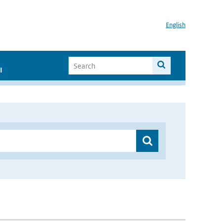
English
I