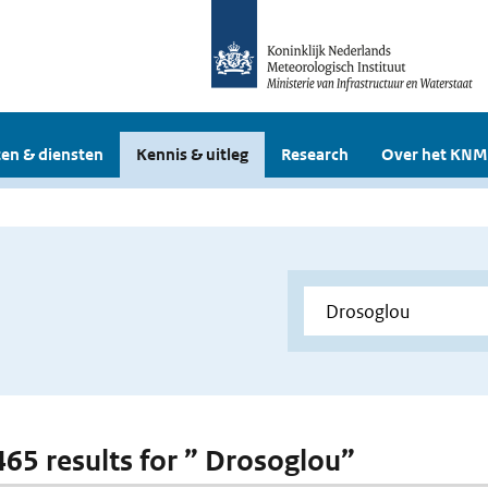
en & diensten
Kennis & uitleg
Research
Over het KNM
 465 results for ” Drosoglou”