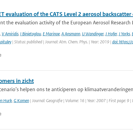
 evaluation of the CATS Level 2 aerosol backscatter 
t the evaluation activity of the European Aerosol Research L
,
V Amiridis
,
I Binietoglou
,
E Marinoe
,
A Ansmann
,
U Wandinger
,
J Hofer
,
J Yorks
,
pituley
| Status: published | Journal: Atm. Chem. Phys. | Year: 2019 |
doi: https:
n
omers in zicht
cenario’s helpen ons te anticiperen op klimaatveranderingen
en Hurk
,
G Komen
| Journal: Geografie | Volume: 16 | Year: 2007 | First page: 9 |
n