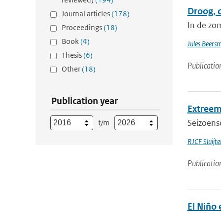
Droog, 
Journal articles
(178)
In de zo
Proceedings
(18)
Book
(4)
Jules Beers
Thesis
(6)
Publicatio
Other
(18)
Publication year
Extreem
Seizoenso
t/m
RJCF Sluijte
Publicatio
El Niño 