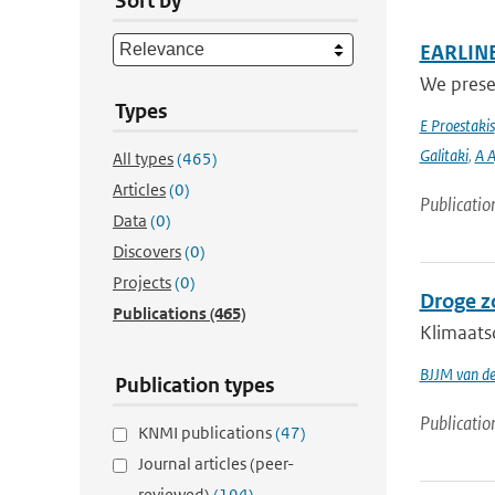
Sort by
EARLINET
We presen
Types
E Proestakis
Galitaki
,
A A
All types
(465)
Articles
(0)
Publicatio
Data
(0)
Discovers
(0)
Projects
(0)
Droge z
Publications
(465)
Klimaats
BJJM van d
Publication types
Publicatio
KNMI publications
(47)
Journal articles (peer-
reviewed)
(194)