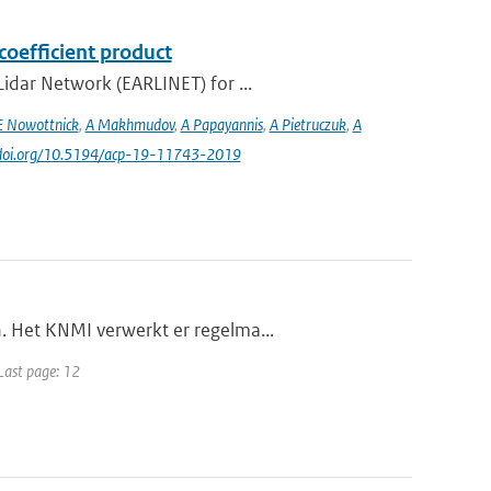
coefficient product
idar Network (EARLINET) for ...
E Nowottnick
,
A Makhmudov
,
A Papayannis
,
A Pietruczuk
,
A
//doi.org/10.5194/acp-19-11743-2019
. Het KNMI verwerkt er regelma...
 Last page: 12