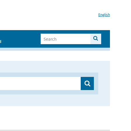
English
I