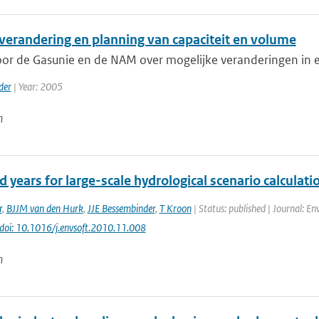
verandering en planning van capaciteit en volume
r de Gasunie en de NAM over mogelijke veranderingen in ex
der
| Year: 2005
n
 years for large-scale hydrological scenario calculati
r
,
BJJM van den Hurk
,
JJE Bessembinder
,
T Kroon
| Status: published | Journal: En
doi: 10.1016/j.envsoft.2010.11.008
n