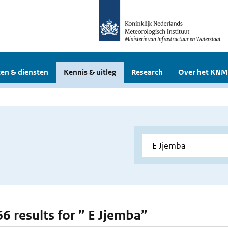
en & diensten
Kennis & uitleg
Research
Over het KNM
66 results for ” E Jjemba”