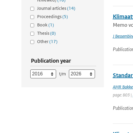
Journal articles
(14)
Klimaat
Proceedings
(5)
Memo voo
Book
(1)
Thesis
(0)
J Bessembin
Other
(17)
Publicatio
Publication year
t/m
Standard
AMR Bakke
page: 803 |
Publicatio