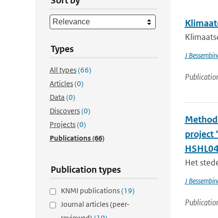
Sort by
Klimaat
Klimaatsc
Types
J Bessembin
All types
(66)
Publicatio
Articles
(0)
Data
(0)
Discovers
(0)
Methode
Projects
(0)
project
Publications
(66)
HSHL04
Het stede
Publication types
J Bessembin
KNMI publications
(19)
Publicatio
Journal articles (peer-
reviewed)
(10)