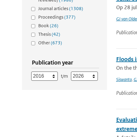
Op 28 jul
Journal articles
(1308)
Proceedings
(377)
GJ van Old
Book
(26)
Publicatio
Thesis
(42)
Other
(673)
Floods 
Publication year
On the th
t/m
Siswanto
,
G
Publicatio
Evaluat
extreme