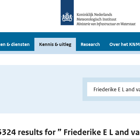
en & diensten
Kennis & uitleg
Research
Over het KNM
 5324 results for ” Friederike E L and 