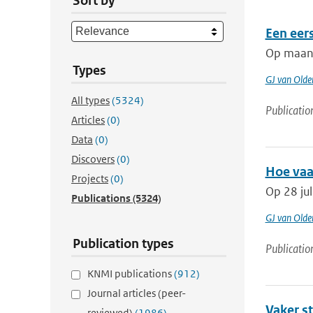
Sort by
Een eer
Op maanda
Types
GJ van Old
All types
(5324)
Publicatio
Articles
(0)
Data
(0)
Discovers
(0)
Hoe vaa
Projects
(0)
Op 28 ju
Publications
(5324)
GJ van Old
Publication types
Publicatio
KNMI publications
(912)
Journal articles (peer-
Vaker s
reviewed)
(1986)