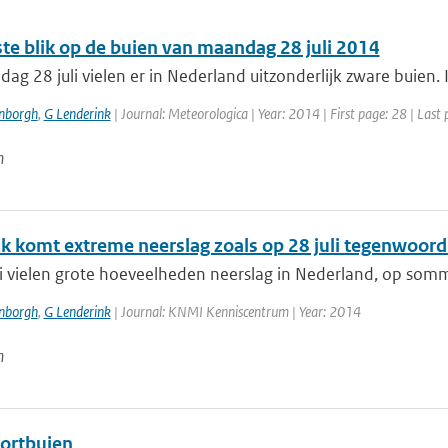
ste blik op de buien van maandag 28 juli 2014
g 28 juli vielen er in Nederland uitzonderlijk zware buien. 
enborgh
,
G Lenderink
| Journal: Meteorologica | Year: 2014 | First page: 28 | Last
n
k komt extreme neerslag zoals op 28 juli tegenwoordi
li vielen grote hoeveelheden neerslag in Nederland, op somm
enborgh
,
G Lenderink
| Journal: KNMI Kenniscentrum | Year: 2014
n
tortbuien