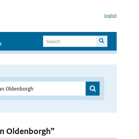
English
I
van Oldenborgh”