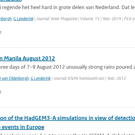
i regende het heel hard in grote delen van Nederland. Dat le
enborgh
,
G Lenderink
| Journal: Weer Magazine | Volume: 15 | Year: 2014 | First p
n
in Manila August 2012
ree days of 7–9 August 2012 unusually strong rains poured a
J van Oldenborgh
,
G Lenderink
| Journal: KNMI Kenniscentrum | Year: 2012
n
ion of the HadGEM3-A simulations in view of detectio
 events in Europe