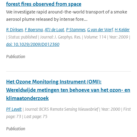
forest fires observed from space
We investigate rapid around-the-world transport of a smoke
aerosol plume released by intense fore...
R Dirksen
,
F Boersma
,
ATJ de Laat
,
P Stammes
,
G van der Werf
,
H Kelder
| Status: published | Journal: J. Geophys. Res. | Volume: 114 | Year: 2009 |
doi: 10.1029/2009JD012360
Publication
Het Ozone Monitoring Instrument (OMI):
Wereldwijde metingen ten behoeve van het ozon- en
klimaatonderzoek
PF Levelt
| Journal: BCRS Remote Sensing Nieuwsbrief | Year: 2000 | First
page: 73 | Last page: 75
Publication