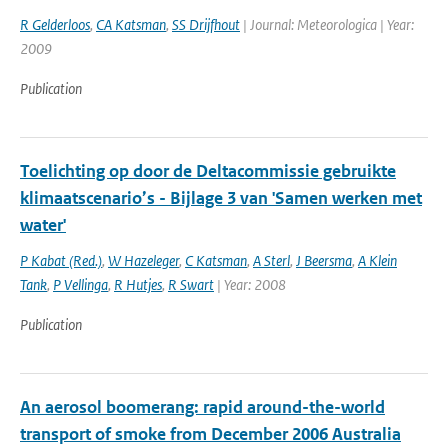
R Gelderloos
,
CA Katsman
,
SS Drijfhout
| Journal: Meteorologica | Year:
2009
Publication
Toelichting op door de Deltacommissie gebruikte
klimaatscenario’s - Bijlage 3 van 'Samen werken met
water'
P Kabat (Red.)
,
W Hazeleger
,
C Katsman
,
A Sterl
,
J Beersma
,
A Klein
Tank
,
P Vellinga
,
R Hutjes
,
R Swart
| Year: 2008
Publication
An aerosol boomerang: rapid around-the-world
transport of smoke from December 2006 Australia