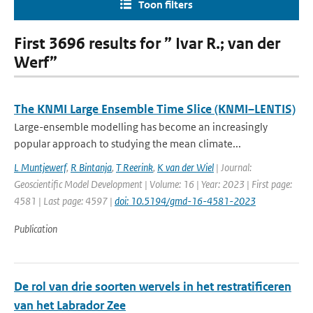
Toon filters
First 3696 results for ” Ivar R.; van der
Werf”
The KNMI Large Ensemble Time Slice (KNMI–LENTIS)
Large-ensemble modelling has become an increasingly
popular approach to studying the mean climate...
L Muntjewerf
,
R Bintanja
,
T Reerink
,
K van der Wiel
| Journal:
Geoscientific Model Development | Volume: 16 | Year: 2023 | First page:
4581 | Last page: 4597 |
doi: 10.5194/gmd-16-4581-2023
Publication
De rol van drie soorten wervels in het restratificeren
van het Labrador Zee