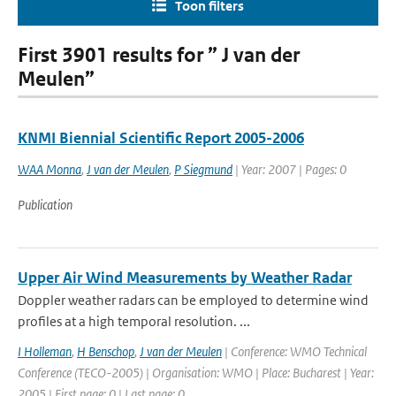
Toon filters
First 3901 results for ” J van der
Meulen”
KNMI Biennial Scientific Report 2005-2006
WAA Monna
,
J van der Meulen
,
P Siegmund
| Year: 2007 | Pages: 0
Publication
Upper Air Wind Measurements by Weather Radar
Doppler weather radars can be employed to determine wind
profiles at a high temporal resolution. ...
I Holleman
,
H Benschop
,
J van der Meulen
| Conference: WMO Technical
Conference (TECO-2005) | Organisation: WMO | Place: Bucharest | Year:
2005 | First page: 0 | Last page: 0