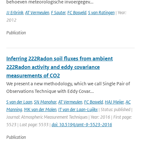
behoeven meteorologische invoergegev...
JJ Erbrink
,
AT Vermeulen
,
F Sauter
,
FC Bosveld
,
S van Ratingen
| Year:
2012
Publication
Inferring 222Radon soil fluxes from ambient
222Radon activity and eddy covariance
measurements of CO2
We present a new methodology, which we call Single Pair of
Observations Technique with Eddy Covar...
S van der Laan
,
SN Manohar
,
AT Vermeulen
,
FC Bosveld
,
HAJ Meijer
,
AC
Manning
,
MK van der Molen
,
IT van der Laan-Luijkx
| Status: published |
Journal: Atmospheric Measurement Techniques | Year: 2016 | First page:
5523 | Last page: 5533 |
doi: 10.5194/amt-9-5523-2016
Publication