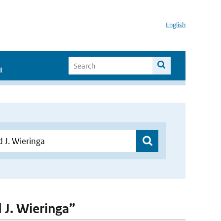
English
I
d J. Wieringa”