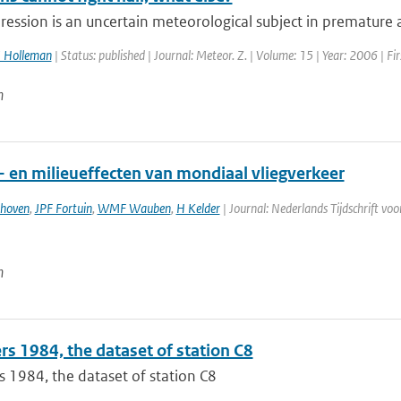
ression is an uncertain meteorological subject in premature ag
I Holleman
| Status: published | Journal: Meteor. Z. | Volume: 15 | Year: 2006 | Fi
n
- en milieueffecten van mondiaal vliegverkeer
thoven
,
JPF Fortuin
,
WMF Wauben
,
H Kelder
| Journal: Nederlands Tijdschrift vo
n
s 1984, the dataset of station C8
 1984, the dataset of station C8