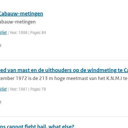
r Cabauw-metingen
 Cabauw-metingen
Vliet
| Year: 1998 | Pages: 84
n
oed van mast en de uithouders op de windmeting te 
cember 1972 is de 213 m hoge meetmast van het K.N.M.I te C
Vliet
| Year: 1981 | Pages: 78
n
ns cannot fight hail, what else?