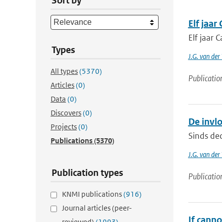
Sort by
Elf jaa
Elf jaar
Types
J.G. van der 
All types
(5370)
Publicatio
Articles
(0)
Data
(0)
Discovers
(0)
De invl
Projects
(0)
Sinds de
Publications
(5370)
J.G. van der 
Publication types
Publicatio
KNMI publications
(916)
Journal articles (peer-
If canno
reviewed)
(1993)