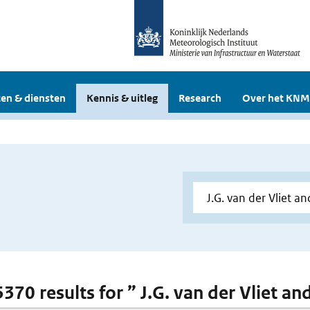
en & diensten
Kennis & uitleg
Research
Over het KNM
5370 results for ” J.G. van der Vliet an