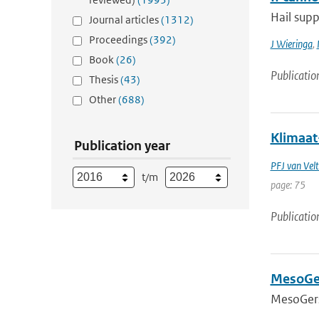
Hail supp
Journal articles
(1312)
Proceedings
(392)
J Wieringa
,
Book
(26)
Publicatio
Thesis
(43)
Other
(688)
Klimaat
Publication year
PFJ van Vel
t/m
page: 75
Publicatio
MesoGer
MesoGers