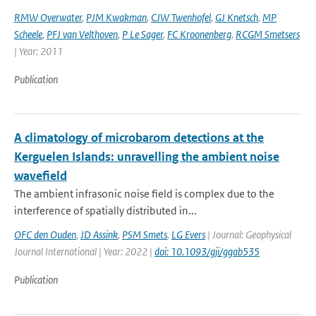
RMW Overwater
,
PJM Kwakman
,
CJW Twenhofel
,
GJ Knetsch
,
MP
Scheele
,
PFJ van Velthoven
,
P Le Sager
,
FC Kroonenberg
,
RCGM Smetsers
| Year: 2011
Publication
A climatology of microbarom detections at the
Kerguelen Islands: unravelling the ambient noise
wavefield
The ambient infrasonic noise field is complex due to the
interference of spatially distributed in...
OFC den Ouden
,
JD Assink
,
PSM Smets
,
LG Evers
| Journal: Geophysical
Journal International | Year: 2022 |
doi: 10.1093/gji/ggab535
Publication