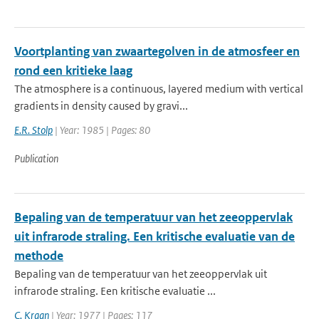
Voortplanting van zwaartegolven in de atmosfeer en
rond een kritieke laag
The atmosphere is a continuous, layered medium with vertical
gradients in density caused by gravi...
E.R. Stolp
| Year: 1985 | Pages: 80
Publication
Bepaling van de temperatuur van het zeeoppervlak
uit infrarode straling. Een kritische evaluatie van de
methode
Bepaling van de temperatuur van het zeeoppervlak uit
infrarode straling. Een kritische evaluatie ...
C. Kraan
| Year: 1977 | Pages: 117