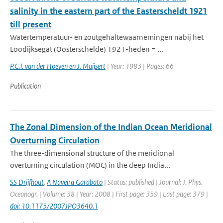
salinity in the eastern part of the Easterscheldt 1921
till present
Watertemperatuur- en zoutgehaltewaarnemingen nabij het
Loodijksegat (Oosterschelde) 1921-heden = ...
P.C.T. van der Hoeven en J. Muijsert
| Year: 1983 | Pages: 66
Publication
The Zonal Dimension of the Indian Ocean Meridional
Overturning Circulation
The three-dimensional structure of the meridional
overturning circulation (MOC) in the deep India...
SS Drijfhout
,
A Naveira Garabato
| Status: published | Journal: J. Phys.
Oceanogr. | Volume: 38 | Year: 2008 | First page: 359 | Last page: 379 |
doi: 10.1175/2007JPO3640.1