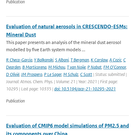
Publication
Evaluation of natural aerosols in CRESCENDO-ESMs:
Mineral Dust
This paper presents an analysis of the mineral dust aerosol
modelled by five Earth system models ...
R Checa-Garcia
,
Y Balkanski
,
S Albani
,
T Bergman
,
K Carslaw
,
A Cozic
,
C
Dearden
,
B Marticorena
,
M Michou
,
T van Noije
,
P Nabat
,
FM O'Connor
,
D Olivié
,
JM Prospero
,
P Le Sager
,
M Schulz
,
C Scott
| Status: submitted |
Journal: Atmos. Chem. Phys. | Volume: 21 | Year: 2021 | First page:
10295 | Last page: 10335 |
doi: 10.5194/acp-21-10295-2021
Publication
Evaluation of CMIP6 model simulations of PM2.5 and
its components over China