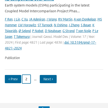
Earth system models (ESMs) participating in the latest
Coupled Model Intercomparison Project Phas...
F Ren
,
J Lin
,
C Xu
,
JA Adeniran
,
J Wang
,
RV Martin
,
A van Donkelaar
,
MS
Hammer
,
LW Horowitz
,
ST Turnock
,
N Oshima
,
J Zhang
,
S Bauer
,
K
Tsigaridis
,
Ø Seland
,
P Nabat
,
D Neubauer
,
G Strand
,
T van Noije
,
P Le
Sager
,
T Takemura
| Journal: Geosci. Model Dev. | Volume: 17 | Year:
2024 | First page: 4821 | Last page: 4836 |
doi: 10.5194/gmd-17-
4821-2024
Publication
‹ Prev
2
…
Next ›