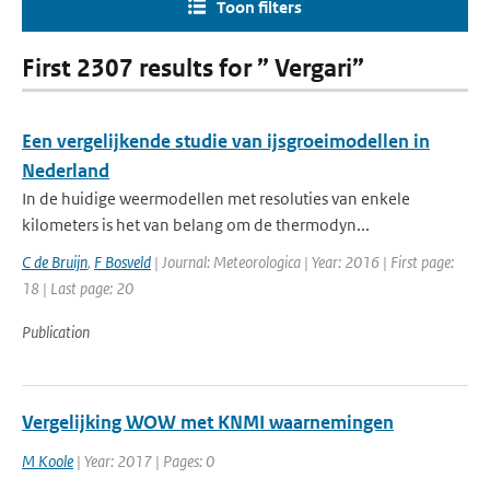
Toon filters
First 2307 results for ” Vergari”
Een vergelijkende studie van ijsgroeimodellen in
Nederland
In de huidige weermodellen met resoluties van enkele
kilometers is het van belang om de thermodyn...
C de Bruijn
,
F Bosveld
| Journal: Meteorologica | Year: 2016 | First page:
18 | Last page: 20
Publication
Vergelijking WOW met KNMI waarnemingen
M Koole
| Year: 2017 | Pages: 0