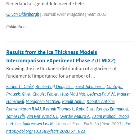
Nederland als gemiddeld over de hele...
GJ van Oldenborgh
| Journal: Weer Magazine | Year: 2002
Publication
Results from the Ice Thickness Models
Intercomparison eXperiment Phase 2 (ITMIX2)
Knowing the ice thickness distribution of a glacier is of
fundamental importance for a number of ...
Farinotti Daniel
,
Brinkerhoff Douglas J.
,
Fürst Johannes J.
,
Gantayat
Prateek
,
Gillet-Chaulet Fabien
,
Huss Matthias
,
Leclercq Paul W.
,
Maurer
Hansruedi
,
Morlighem Mathieu
,
Pandit Ankur
,
Rabatel Antoine
,
Ramsankaran RAAJ
,
Reerink Thomas J.
,
Robo Ellen
,
Rouges Emmanuel
,
Tamre Erik
,
van Pelt Ward J. J.
,
Werder Mauro A.
,
Azam Mohod Farooq
,
Li Huilin
,
Andreassen Liss M.
| Journal: Front. Earth Sci | Year: 2021 |
doi:
https://doi.org/10.3389/feart.2020.571923