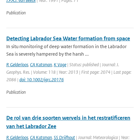
J.P.A.J. van Beeck
| Year: 1991 | Pages: 71
Publication
Detecting Labrador Sea Water formation from space
In situ monitoring of deep water formation in the Labrador
Sea is severely hampered by the harsh ...
R Gelderloos
,
CA Katsman
,
K Vage
| Status: published | Journal: J.
Geophys. Res. | Volume: 118 | Year: 2013 | First page: 2074 | Last page:
2086 |
doi: 10.1002/jgrc.20176
Publication
De rol van drie soorten wervels in het restratificeren
van het Labrador Zee
R Gelderloos
,
CA Katsman
,
SS Drijfhout
| Journal: Meteorologica | Year: