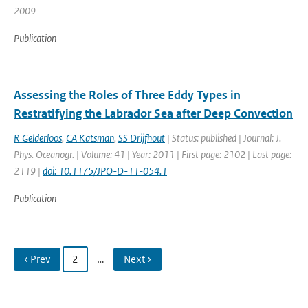
2009
Publication
Assessing the Roles of Three Eddy Types in
Restratifying the Labrador Sea after Deep Convection
R Gelderloos
,
CA Katsman
,
SS Drijfhout
| Status: published | Journal: J.
Phys. Oceanogr. | Volume: 41 | Year: 2011 | First page: 2102 | Last page:
2119 |
doi: 10.1175/JPO-D-11-054.1
Publication
‹ Prev
2
…
Next ›