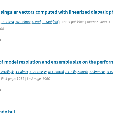
 singular vectors computed with linearized diabatic p
,
R Buizza
,
TN Palmer
,
K Puri
,
JF Mahfouf
| Status: published | Journal: Quart. J.
708
n
of model resolution and ensemble size on the perfor
Petroliagis
,
T Palmer
,
J Barkmeijer
,
M Hamrud
,
A Hollingsworth
,
A Simmons
,
N W
 First page: 1935 | Last page: 1960
n
nde bui