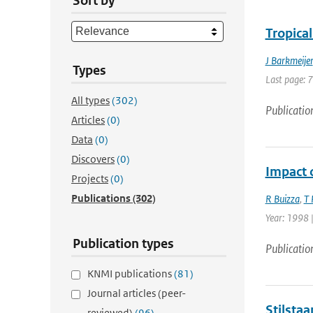
Sort by
Tropical
J Barkmeijer
Types
Last page: 
All types
(302)
Publicatio
Articles
(0)
Data
(0)
Discovers
(0)
Impact 
Projects
(0)
Publications
(302)
R Buizza
,
T 
Year: 1998 |
Publication types
Publicatio
KNMI publications
(81)
Journal articles (peer-
Stilstaa
reviewed)
(96)