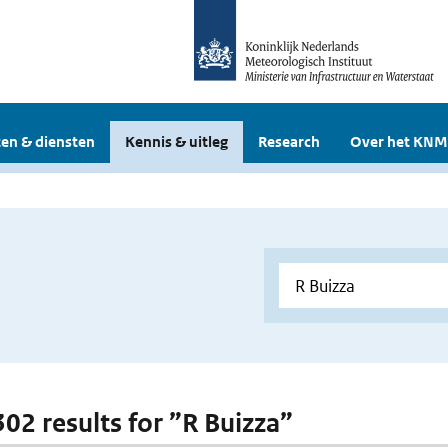
en & diensten
Kennis & uitleg
Research
Over het KNM
302 results for ”R Buizza”