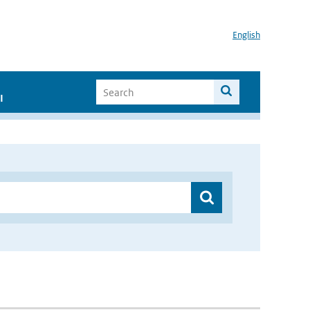
English
I