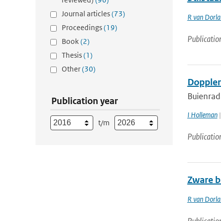
Journal articles
(73)
R van Dorl
Proceedings
(19)
Publicatio
Book
(2)
Thesis
(1)
Other
(30)
Doppler
Buienrad
Publication year
I Holleman
|
t/m
Publicatio
Zware b
R van Dorl