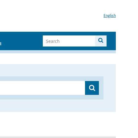
English
I