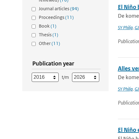
El Niño b
Journal articles
(94)
De komen
Proceedings
(11)
Book
(1)
SY Philip
,
GJ
Thesis
(1)
Publicatio
Other
(11)
Publication year
Alles ve
De komend
t/m
SY Philip
,
GJ
Publicatio
El Niño
El Niño b