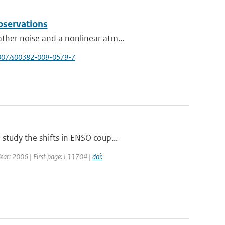
bservations
ther noise and a nonlinear atm...
1007/s00382-009-0579-7
study the shifts in ENSO coup...
 Year: 2006 | First page: L11704 |
doi: