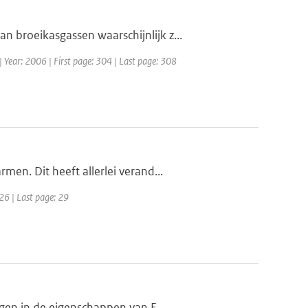
broeikasgassen waarschijnlijk z...
| Year: 2006 | First page: 304 | Last page: 308
en. Dit heeft allerlei verand...
26 | Last page: 29
gen in de eigenschappen van E...