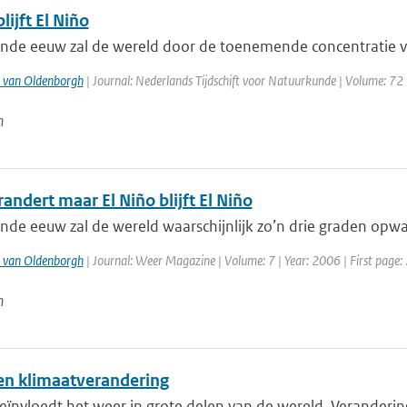
lijft El Niño
de eeuw zal de wereld door de toenemende concentratie van 
 van Oldenborgh
| Journal: Nederlands Tijdschift voor Natuurkunde | Volume: 72 
n
randert maar El Niño blijft El Niño
e eeuw zal de wereld waarschijnlijk zo’n drie graden opwarm
 van Oldenborgh
| Journal: Weer Magazine | Volume: 7 | Year: 2006 | First page: 
n
 en klimaatverandering
eïnvloedt het weer in grote delen van de wereld. Veranderin