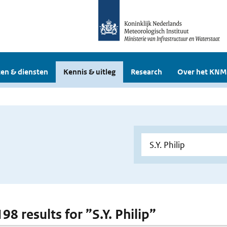
en & diensten
Kennis & uitleg
Research
Over het KNM
198 results for ”S.Y. Philip”