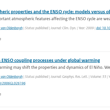
eric properties and the ENSO cycle: models versus o
rtant atmospheric features affecting the ENSO cycle are wea
 van Oldenborgh
| Status: published | Journal: Clim. Dyn. | Year: 2009 |
doi: 10.
n
in ENSO coupling processes under global warming
rming may shift the properties and dynamics of El Niño. We 
 van Oldenborgh
| Status: published | Journal: Geophys. Res. Lett. | Volume: 33 |
29/2006GL026196
n