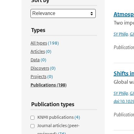
Sort by
Atmosph
Two impo
Types
SY Philip
,
GJ
All types
(198)
Publicatio
Articles
(0)
Data
(0)
Discovers
(0)
Shifts 
Projects
(0)
Global wa
Publications
(198)
SY Philip
,
GJ
doi:10.10
Publication types
Publicatio
KNMI publications
(4)
Journal articles (peer-
reviewed)
(76)