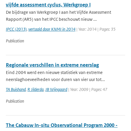
vijfde assessment cyclus, Werkgroep I
De bijdrage van Werkgroep I aan het Vijfde Assessment
Rapport (AR5) van het IPCC beschouwt nieuw ...
IPCC (2013)
,
vertaald door KNMI in 2014
| Year: 2014 | Pages: 35
Publication
Regionale verschillen in extreme neerslag
Eind 2004 werd een nieuwe statistiek van extreme
neerslaghoeveelheden voor duren van vier uur tot...
TA Buishand
,
R Jilderda
,
JB Wijngaard
| Year: 2009 | Pages: 47
Publication
The Cabauw In-situ Observational Program 2000 -