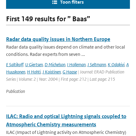
Toon filters
First 149 results for ” Baas”
Radar data quality issues in Northern Europe
Radar data quality issues depend on climate and other local
conditions. Radar experts from seven ...
E Saltikoff
,
U Gjertsen
,
D Michelson
,
I Holleman
,
J Seltmann
,
K Odakivi
,
A
Huuskonen
,
H Hohti
,
J Koistinen
,
G Haase
| Journal: ERAD Publication
Series | Volume: 2 | Year: 2004 | First page: 212 | Last page: 215
Publication
ILAC: Radio and optical Lightning signals coupled to
Atmospheric Chemistry measurements
ILAC (Impact of Lightning activity on Atmospheric Chemistry)