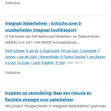
Publication
Integraal Waterbeheer - kritische zone &
onzekerheden Integraal hoofdrapport
In het kader van het Nationaal Modellen- en Datacentrum
(NMDC) is in 2011 het NMDC innovatieproje...
PNM Schipper
,
R van Ek
,
G Oude Essink
,
MF van Geer
,
E Simmelink
,
P
Janssen
,
J van der Sluijs
,
J Bessembinder
,
M Faneca Sanchez
,
E van Baaren
,
A Groot
,
JG Kroes
,
I Supit
,
A Bakker
,
JP Mol
| Year: 2012
Publication
Inspelen op verandering; Naar een robuste en
flexibele strategie voor waterbeheer
Het project ‘Perspectieven in Integraal Waterbeheer’ gaat over