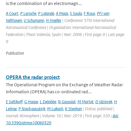
is the combination of an electromagn...
A Court
,
P Laroche
,
P Lalande
,
A Maas
,
S Soula
,
F Roux
,
PFJ van
Velthoven
,
U Schumann
,
H Hoeller
| Conference: 57th International
Astronautical Conference | Organisation: International Astronautical
Federation | Place: Valencia, Spain | Year: 2006 | First page: 0 | Last page:
0
Publication
OPERA the radar project
The Operational Program on the Exchange of Weather Radar
Information (OPERA) has co-ordinated rad...
E Saltikoff
,
G Haase
,
L Delobbe
,
N Gaussiat
,
M Martet
,
D Idziorek
,
H
Leijnse
,
P Nov&aacute;k
,
M Lukach
,
K Stephan
| Status: published |
Journal: Atmosphere | Volume: 10 | Year: 2019 | First page: 320 |
doi:
10.3390/atmos10060320