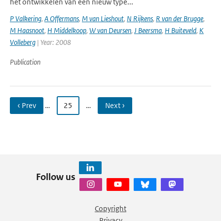
het ontwikkelen van een nieuw type...
P Valkering
,
A Offermans
,
M van Lieshout
,
N Rijkens
,
R van der Brugge
,
M Haasnoot
,
H Middelkoop
,
W van Deursen
,
J Beersma
,
H Buiteveld
,
K
Volleberg
| Year: 2008
Publication
‹ Prev
…
25
…
Next ›
Follow us
Copyright
Privacy