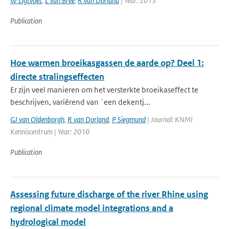
W Ligtvoet
,
L van Bree
,
R van Dorland
| Year: 2013
Publication
Hoe warmen broeikasgassen de aarde op? Deel 1:
directe stralingseffecten
Er zijn veel manieren om het versterkte broeikaseffect te
beschrijven, variërend van `een dekentj...
GJ van Oldenborgh
,
R van Dorland
,
P Siegmund
| Journal: KNMI
Kenniscentrum | Year: 2010
Publication
Assessing future discharge of the river Rhine using
regional climate model integrations and a
hydrological model