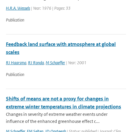
H.R.A. Wessels
| Year: 1976 | Pages: 33
Publication
Feedback land surface with atmosphere at global
scales
RJ Haarsma
,
RJ Ronda
,
M Schaeffer
| Year: 2001
Publication
Shifts of means are not a proxy for changes in
extreme winter temperatures in climate projections
Changes in severity of extreme weather events under
influence of the enhanced greenhouse effect c...
M Schaeffer
,
FM Selten
,
JD Opsteegh
| Status: published | Journal: Clim.