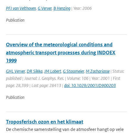
PFJ van Velthoven
,
G Verver
,
B Henzing
| Year: 2006
Publication
Overview of the meteorological conditions and
atmospheric transport processes during INDOEX
1999
GHL Verver
,
DR Sikka
,
JM Lobert
,
G Stossmeier
,
M Zachariasse
| Status:
published | Journal: J. Geophys. Res. | Volume: 106 | Year: 2001 | First
page: 28,399 | Last page: 28413 |
doi: 10.1029/2001JD900203
Publication
Troposferisch ozon en het klimaat
De chemische samenstelling van de atmosfeer hangt op vele