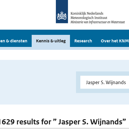
en & diensten
Kennis & uitleg
Research
Over het KNM
 1629 results for ” Jasper S. Wijnands”