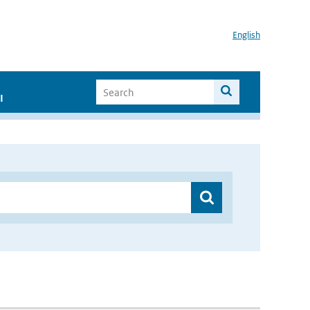
English
I