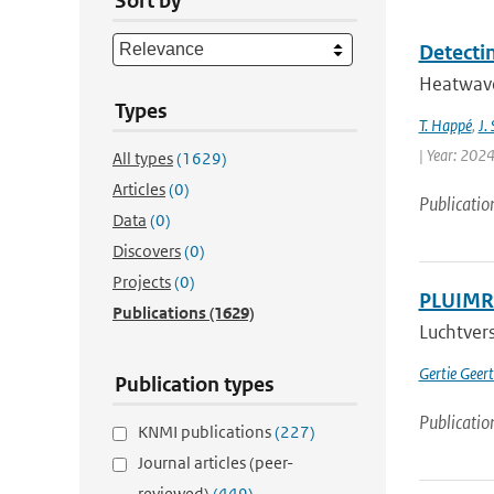
Sort by
Detecti
Heatwaves
Types
T. Happé
,
J.
| Year: 2024
All types
(1629)
Articles
(0)
Publicatio
Data
(0)
Discovers
(0)
Projects
(0)
PLUIMRA
Publications
(1629)
Luchtvers
Gertie Geer
Publication types
Publicatio
KNMI publications
(227)
Journal articles (peer-
reviewed)
(449)