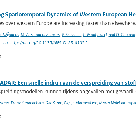
ng Spatiotemporal Dynamics of Western European He
 over western Europe are increasing faster than elsewhere, 
 S. Wijnands
,
M. Á. Fernández-Torres
,
P. Scussolini
,
L. Muntjewerf
,
and D. Coumou
 |
doi: https://doi.org/10.1175/AIES-D-23-0107.1
n
DAR: Een snelle indruk van de verspreiding van stoff
preidingsmodellen kunnen tijdens ongevallen met gevaarlijke
tsema
,
Frank Kroonenberg
,
Gea Stam
,
Pepijn Morgenstern
,
Marco Nolet en Jasp
n