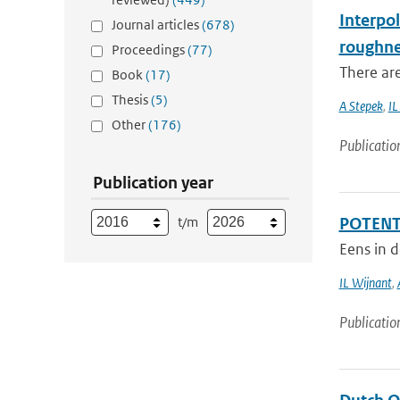
Interpol
Journal articles
(678)
roughne
Proceedings
(77)
There are
Book
(17)
Thesis
(5)
A Stepek
,
IL
Other
(176)
Publicatio
Publication year
t/m
POTENTI
Eens in d
IL Wijnant
,
Publicatio