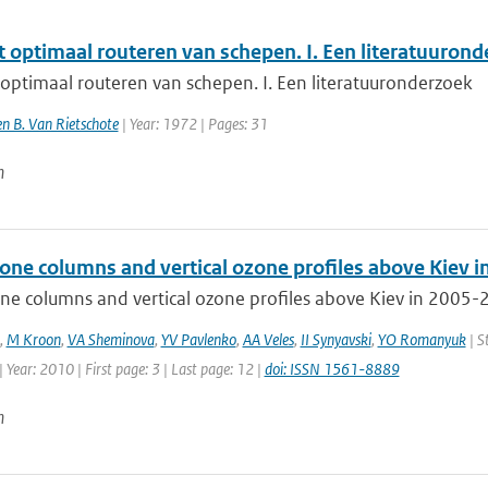
t optimaal routeren van schepen. I. Een literatuuron
optimaal routeren van schepen. I. Een literatuuronderzoek
 en B. Van Rietschote
| Year: 1972 | Pages: 31
n
zone columns and vertical ozone profiles above Kiev 
ne columns and vertical ozone profiles above Kiev in 2005-2
,
M Kroon
,
VA Sheminova
,
YV Pavlenko
,
AA Veles
,
II Synyavski
,
YO Romanyuk
| S
 Year: 2010 | First page: 3 | Last page: 12 |
doi: ISSN 1561-8889
n