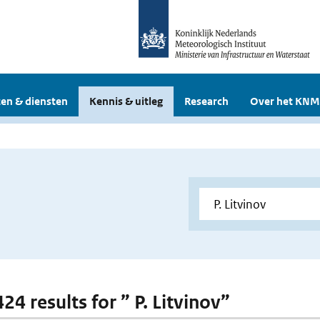
en & diensten
Kennis & uitleg
Research
Over het KNM
424 results for ” P. Litvinov”