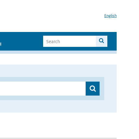
English
I