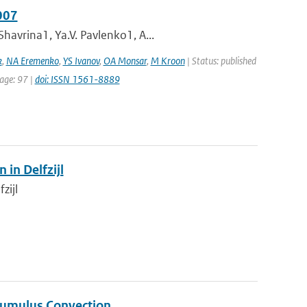
007
havrina1, Ya.V. Pavlenko1, A...
k
,
NA Eremenko
,
YS Ivanov
,
OA Monsar
,
M Kroon
| Status: published
page: 97 |
doi: ISSN 1561-8889
in Delfzijl
zijl
Cumulus Convection