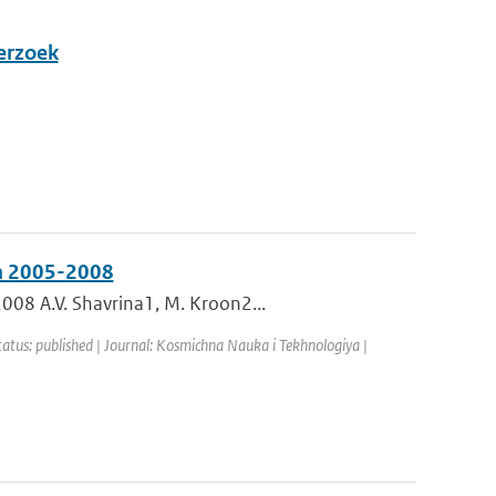
derzoek
in 2005-2008
008 A.V. Shavrina1, M. Kroon2...
tatus: published | Journal: Kosmichna Nauka i Tekhnologiya |