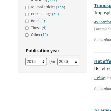
Troposp
Journal articles
(136)
Troposphe
Proceedings
(34)
Book
(2)
AV Shavrina
Thesis
(4)
| Journal: K
Other
(52)
Publicatio
Publication year
Het eff
t/m
Het effe
J. Vinke
| Ye
Publicatio
A Large