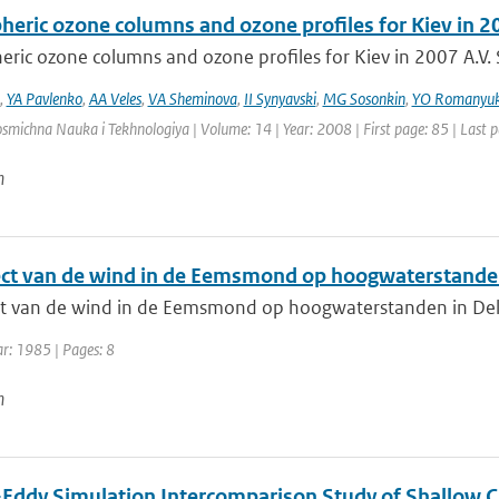
heric ozone columns and ozone profiles for Kiev in 2
ric ozone columns and ozone profiles for Kiev in 2007 A.V. S
,
YA Pavlenko
,
AA Veles
,
VA Sheminova
,
II Synyavski
,
MG Sosonkin
,
YO Romanyu
osmichna Nauka i Tekhnologiya | Volume: 14 | Year: 2008 | First page: 85 | Last 
n
ect van de wind in de Eemsmond op hoogwaterstanden 
ct van de wind in de Eemsmond op hoogwaterstanden in Delf
ar: 1985 | Pages: 8
n
-Eddy Simulation Intercomparison Study of Shallow 