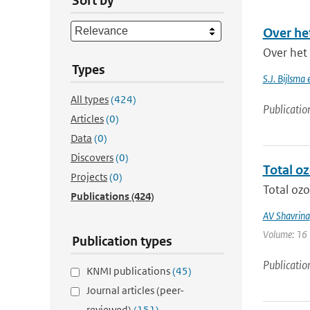
Sort by
Over he
Over het 
Types
S.J. Bijlsma
All types
(424)
Publicatio
Articles
(0)
Data
(0)
Discovers
(0)
Total o
Projects
(0)
Total ozo
Publications
(424)
AV Shavrina
Volume: 16 |
Publication types
Publicatio
KNMI publications
(45)
Journal articles (peer-
reviewed)
(151)