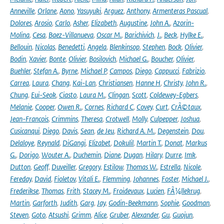
Anneville
,
Orlane
,
Aono
,
Yasuyuki
,
Arguez
,
Anthony
,
Armenteras Pascual
,
Dolores
,
Arosio
,
Carlo
,
Asher
,
Elizabeth
,
Augustine
,
John A.
,
Azorin-
Molina
,
Cesa
,
Baez-Villanueva
,
Oscar M.
,
Barichivich
,
J.
,
Beck
,
Hylke E.
,
Bellouin
,
Nicolas
,
Benedetti
,
Angela
,
Blenkinsop
,
Stephen
,
Bock
,
Olivier
,
Bodin
,
Xavier
,
Bonte
,
Olivier
,
Bosilovich
,
Michael G.
,
Boucher
,
Olivier
,
Buehler
,
Stefan A.
,
Byrne
,
Michael P
,
Campos
,
Diego
,
Cappucci
,
Fabrizio
,
Carrea
,
Laura
,
Chang
,
Kai-Lan
,
Christiansen
,
Hanne H
,
Christy
,
John R.
,
Chung
,
Eui-Seok
,
Ciasto
,
Laura M.
,
Clingan
,
Scott
,
Coldewey-Egbers
,
Melanie
,
Cooper
,
Owen R.
,
Cornes
,
Richard C
,
Covey
,
Curt
,
CrÃ©taux
,
Jean-Francois
,
Crimmins
,
Theresa
,
Crotwell
,
Molly
,
Culpepper
,
Joshua
,
Cusicanqui
,
Diego
,
Davis
,
Sean
,
de Jeu
,
Richard A. M.
,
Degenstein
,
Dou
,
Delaloye
,
Reynald
,
DiGangi
,
Elizabet
,
Dokulil
,
Martin T.
,
Donat
,
Markus
G.
,
Dorigo
,
Wouter A.
,
Duchemin
,
Diane
,
Dugan
,
Hilary
,
Durre
,
Imk
,
Dutton
,
Geoff
,
Duveiller
,
Gregory
,
Estilow
,
Thomas W.
,
Estrella
,
Nicole
,
Fereday
,
David
,
Fioletov
,
Vitali E.
,
Flemming
,
Johannes
,
Foster
,
Michael J.
,
Frederikse
,
Thomas
,
Frith
,
Stacey M.
,
Froidevaux
,
Lucien
,
FÃ¼llekrug
,
Martin
,
Garforth
,
Judith
,
Garg
,
Jay
,
Godin-Beekmann
,
Sophie
,
Goodman
,
Steven
,
Goto
,
Atsushi
,
Grimm
,
Alice
,
Gruber
,
Alexander
,
Gu
,
Guojun
,