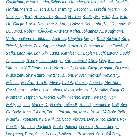
Guglielmin
,
Mauro
,
Hahn
,
Sebastian
,
Haimberger
,
Leopold
,
Hall
,
Brad D.
,
Harlan
,
Merritt E.
,
Harris
,
I.
,
Hemming
,
Deborah L.
,
Hirschi
,
Martin
,
Ho
,
Shu-peng (Ben)
,
Holzworth
,
Robert
,
Horton
,
Radley M.
,
HrbÃ¡Äek
,
Filip
,
Hu
,
Guojie
,
Hurst
,
Dale
,
Inness
,
Antje
,
Isaksen
,
Ketil
,
John
,
Viju O.
,
Jones
,
P.
D.
,
Junod
,
Robert
,
KÃ¤Ã¤b
,
Andreas
,
Kaiser
,
Johannes W.
,
Kaufmann
,
Viktor
,
Kellerer-Pirklbauer
,
Andreas
,
Khaykin
,
Sergey
,
Kidd
,
Richard
,
King
,
Tyler V.
,
Kipling
,
Zak
,
Koppa
,
Akash
,
Kraemer
,
Benjamin M.
,
La Fuente
,
R.
Sofia
,
Laas
,
Alo
,
Lan
,
Xin
,
Lantz
,
Kathleen O.
,
Lapierre
,
Jeff
,
Lavers
,
David
A.
,
Leblanc
,
Thierry
,
Leibensperger
,
Eric
,
Lennard
,
Chris
,
Liley
,
Ben
,
Liu
,
Yakun
,
Lo
,
Y. T. Eunice
,
Loeb
,
Norman G.
,
Loyola
,
Diego
,
Magnin
,
Florence
,
Matsuzaki
,
Shin-Ichiro
,
Matthews
,
Tom
,
Mayer
,
Michael
,
McCarthy
,
Michael
,
McVicar
,
Tim R.
,
Mears
,
Carl A.
,
Menzel
,
Annette
,
Merchant
,
Christopher J.
,
Merio
,
Leo-Juhani
,
Meyer
,
Michael F.
,
Miralles
,
Diego G.
,
Montzka
,
Stephan A.
,
Morice
,
Colin
,
Morino
,
Isamu
,
Mrekaj
,
Ivan
,
MÃ¼hle
,
Jens
,
Nance
,
D.
,
Nicolas
,
Julien P.
,
Noetzli
,
Jeannette
,
Noll
,
Ben
,
OâKeefe
,
John
,
Osborn
,
Tim J.
,
Parrington
,
Mark
,
Pellet
,
CÃ©cile
,
Pelto
,
Mauri S.
,
Petersen
,
Kyle
,
Phillips
,
Coda
,
Pierson
,
Don
,
Pinto
,
Izidine
,
Po-
Chedley
,
Stephen
,
Pogliotti
,
Paolo
,
Polvani
,
Lorenzo
,
Preimesberger
,
Wolfgang
,
Price
,
Colin
,
Randel
,
William J.
,
Raymond
,
Colin
,
RÃ©my
,