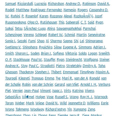
Samuel
,
Ricciardulli
,
Lucrezia
,
Richardson
,
Andrew D.
,
Robinson
,
David A.
,
Rodell
,
Matthew
,
Rodriguez-Fernandez
,
Nemesio
,
Rogers
,
Cassandra D.
W.
,
Rohini
,
P.
,
Rosenlof
,
Karen
,
Rozanov
,
Alexei
,
RozkoÅ¡nÃ½
,
Jozef
,
Rusanovskaya
,
Olga O.
,
Rutishauser
,
This
,
Sabeerali
,
C. T.
,
Said
,
Ryan
,
Sakai
,
Tetsu
,
SÃ¡nchez-Lugo
,
Ahira
,
Sawaengphokhai
,
Parnchai
,
Schenzinger
,
Verena
,
Schlegel
,
Robert W.
,
Schmid
,
Martin
,
Seneviratne
,
Sonia I.
,
Sezaki
,
Fumi
,
Shao
,
Xi
,
Sharma
,
Sapna
,
Shi
,
Lei
,
Shimaraeva
,
Svetlana V.
,
Shinohara
,
Ryuichiro
,
Silow
,
Eugene A.
,
Simmons
,
Adrian J.
,
Smith
,
Sharon L.
,
Soden
,
Brian J.
,
Sofieva
,
Viktoria
,
Soldo
,
Logan
,
Sreejith
,
O. P.
,
Stackhouse
,
Paul W.
,
Stauffer
,
Ryan
,
Steinbrecht
,
Wolfgang
,
Steiner
,
Andrea K.
,
Stoy
,
Paul C.
,
Stradiotti
,
Pietro
,
Streletskiy
,
Dmitry A.
,
Taha
,
Ghassan
,
Thackeray
,
Stephen J.
,
Thibert
,
Emmanuel
,
Timofeyev
,
Maxim A.
,
Tourpali
,
Kleareti
,
Tronquo
,
Emma
,
Tye
,
Mari R.
,
van der A
,
Ronald
,
van
der Schalie
,
Robin
,
van der Schrier
,
Gerard
,
van Vliet
,
Arnold J. H.
,
Verburg
,
Piet
,
Vernier
,
Jean-Paul
,
Vimont
,
Isaac J.
,
Virts
,
Katrina
,
Vivero
,
SebastiÃ¡n
,
VÃ¶mel
,
Holger
,
Vose
,
Russell S.
,
Wang
,
Ray H. J.
,
Warnock
,
Taran
,
Weber
,
Mark
,
Wiese
,
David N.
,
Wild
,
Jeannette D
,
Williams
,
Earle
,
Wong
,
Takmeng
,
Woolway
,
Richard Iestyn
,
Yin
,
Xungang
,
Zeng
,
Zhenzhong
,
Zhao
,
Lin
,
Zhong
,
Feng
,
Ziemke
,
Jerry R.
,
Ziese
,
Markus
,