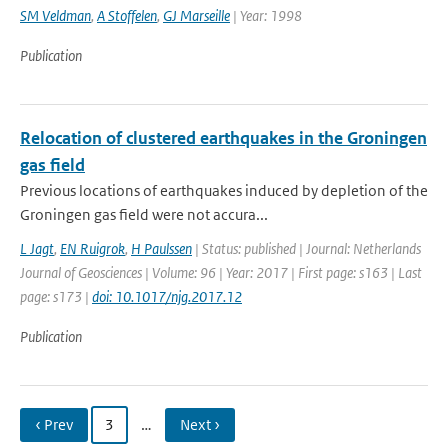
SM Veldman
,
A Stoffelen
,
GJ Marseille
| Year: 1998
Publication
Relocation of clustered earthquakes in the Groningen
gas field
Previous locations of earthquakes induced by depletion of the
Groningen gas field were not accura...
L Jagt
,
EN Ruigrok
,
H Paulssen
| Status: published | Journal: Netherlands
Journal of Geosciences | Volume: 96 | Year: 2017 | First page: s163 | Last
page: s173 |
doi: 10.1017/njg.2017.12
Publication
‹ Prev
3
…
Next ›