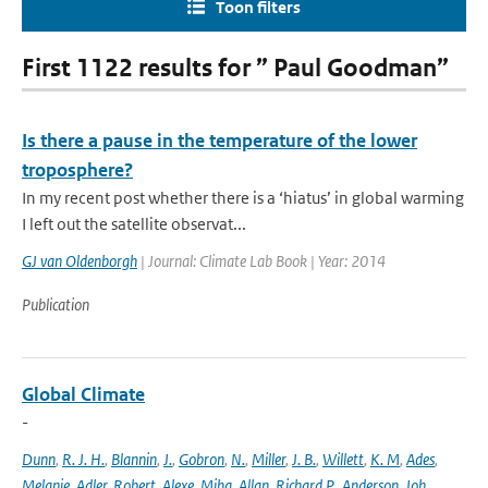
Toon filters
First 1122 results for ” Paul Goodman”
Is there a pause in the temperature of the lower
troposphere?
In my recent post whether there is a ‘hiatus’ in global warming
I left out the satellite observat...
GJ van Oldenborgh
| Journal: Climate Lab Book | Year: 2014
Publication
Global Climate
-
Dunn
,
R. J. H.
,
Blannin
,
J.
,
Gobron
,
N.
,
Miller
,
J. B.
,
Willett
,
K. M
,
Ades
,
Melanie
,
Adler
,
Robert
,
Alexe
,
Miha
,
Allan
,
Richard P.
,
Anderson
,
Joh
,