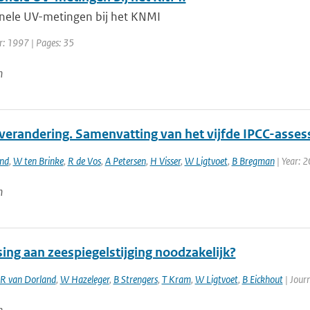
nele UV-metingen bij het KNMI
r: 1997 | Pages: 35
n
verandering. Samenvatting van het vijfde IPCC-asses
and
,
W ten Brinke
,
R de Vos
,
A Petersen
,
H Visser
,
W Ligtvoet
,
B Bregman
| Year: 
n
ing aan zeespiegelstijging noodzakelijk?
R van Dorland
,
W Hazeleger
,
B Strengers
,
T Kram
,
W Ligtvoet
,
B Eickhout
| Jour