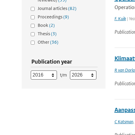
Operatio
Journal articles
(82)
Proceedings
(9)
F. Kuik
| Yea
Book
(2)
Publicatio
Thesis
(3)
Other
(36)
Klimaat
Publication year
R van Dorl
t/m
Publicatio
Aanpass
C Katsman
,