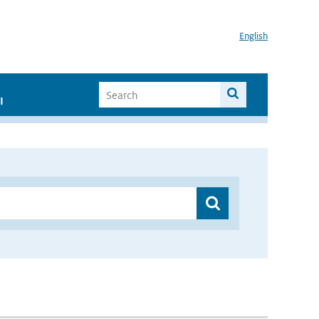
English
I