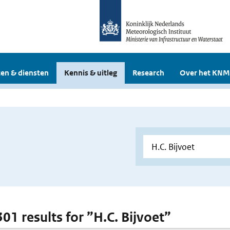
en & diensten
Kennis & uitleg
Research
Over het KNM
301 results for ”H.C. Bijvoet”