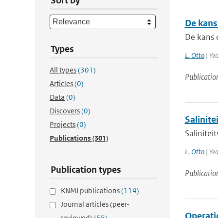
Sort by
De kans
De kans 
Types
L. Otto
| Ye
All types
(301)
Publicatio
Articles
(0)
Data
(0)
Discovers
(0)
Salinite
Projects
(0)
Saliniteit
Publications
(301)
L. Otto
| Ye
Publication types
Publicatio
KNMI publications
(114)
Journal articles (peer-
Operati
reviewed)
(55)