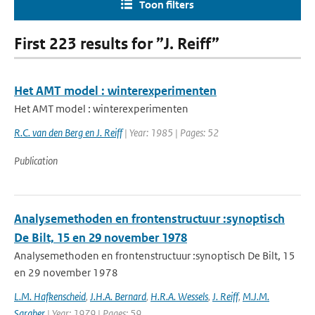
Toon filters
First 223 results for ”J. Reiff”
Het AMT model : winterexperimenten
Het AMT model : winterexperimenten
R.C. van den Berg en J. Reiff
| Year: 1985 | Pages: 52
Publication
Analysemethoden en frontenstructuur :synoptisch
De Bilt, 15 en 29 november 1978
Analysemethoden en frontenstructuur :synoptisch De Bilt, 15
en 29 november 1978
L.M. Hafkenscheid
,
J.H.A. Bernard
,
H.R.A. Wessels
,
J. Reiff
,
M.J.M.
Saraber
| Year: 1979 | Pages: 59