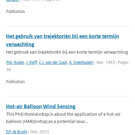
Publication
Het gebruik van trajektoriën bij een korte termijn
verwachting
Het gebruik van trajektoriën bij een korte termijn verwachting
P.W. Rosier
,
J. Reiff
,
C.J. van der Goot
,
A. Steenhuisen
| Year: 1983 | Pages:
36
Publication
Hot-air Balloon Wind Sensing
This PhD thesis&nbsp;is about the application of a hot-air
balloon (HAB)&nbsp;as a potential sour...
EIF de Bruijn
| Year: 2023