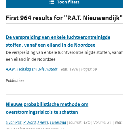
Toon filters
First 964 results for ”P.A.T. Nieuwendijk”
De verspreiding van enkele luchtverontreinigde
stoffen, vanaf een eiland in de Noordzee
De verspreiding van enkele luchtverontreinigde stoffen, vanaf
een eiland in de Noordzee
A.A.M. Holtslag en F.Nieuwstadt
| Year: 1978 | Pages: 39
Publication
Nieuwe probabilistische methode om
overstromingsrisico's te schatten
S van Pelt
,
P Ward
,
J Aerts
,
J Beersma
| Journal: H2O | Volume: 21 | Year: