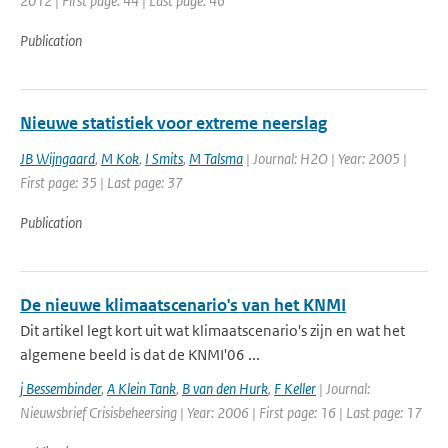
2012 | First page: 44 | Last page: 46
Publication
Nieuwe statistiek voor extreme neerslag
JB Wijngaard
,
M Kok
,
I Smits
,
M Talsma
| Journal: H2O | Year: 2005 |
First page: 35 | Last page: 37
Publication
De nieuwe klimaatscenario's van het KNMI
Dit artikel legt kort uit wat klimaatscenario's zijn en wat het
algemene beeld is dat de KNMI'06 ...
j Bessembinder
,
A Klein Tank
,
B van den Hurk
,
F Keller
| Journal:
Nieuwsbrief Crisisbeheersing | Year: 2006 | First page: 16 | Last page: 17