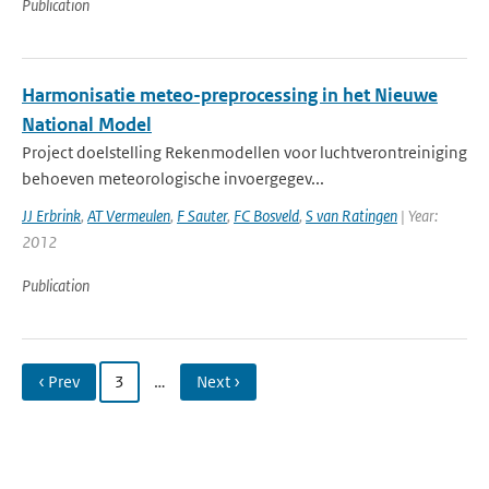
Publication
Harmonisatie meteo-preprocessing in het Nieuwe
National Model
Project doelstelling Rekenmodellen voor luchtverontreiniging
behoeven meteorologische invoergegev...
JJ Erbrink
,
AT Vermeulen
,
F Sauter
,
FC Bosveld
,
S van Ratingen
| Year:
2012
Publication
‹ Prev
3
…
Next ›